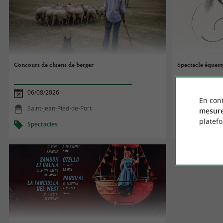
Concours de chiens de berger
Spectacle équest
06/08/2026
15/07/2026
En cont
Saint-Jean-Pied-de-Port
Biarritz
mesure
platef
Spectacles
Spectacles