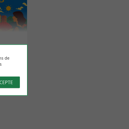
ns de
s
CCEPTE