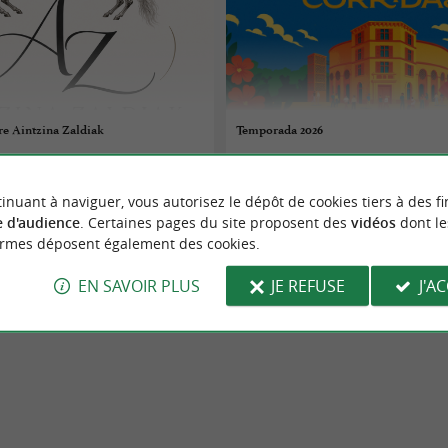
re Aintzina Zaldiak
Temporada 2026
 au 26/08/2026
17/07/2026 au 06/09/2026
inuant à naviguer, vous autorisez le dépôt de cookies tiers à des fi
Bayonne
 d'audience
. Certaines pages du site proposent des
vidéos
dont le
ormes déposent également des cookies.
Spectacles
EN SAVOIR PLUS
JE REFUSE
J'A