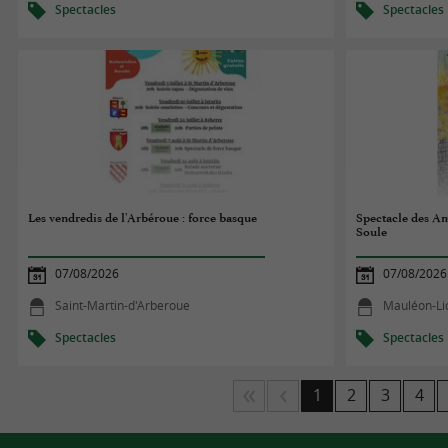
Spectacles
Spectacles
Les vendredis de l'Arbéroue : force basque
Spectacle des Am
Soule
07/08/2026
07/08/2026
Saint-Martin-d'Arberoue
Mauléon-Li
Spectacles
Spectacles
1
2
3
4