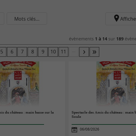
Mots clés...
Affiche
évènements
1 à 14
sur
189
évène
...
5
6
7
8
9
10
11
is du château : main basse sur la
Spectacle des Amis du château : main b
Soule
06/08/2026