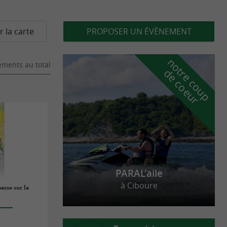
r la carte
PROPOSER UN ÉVÈNEMENT
n
o
t
e
c
o
u
p
e
c
o
e
u
ments au total
r
d
r
PARAL'aile
à Ciboure
asse sur la