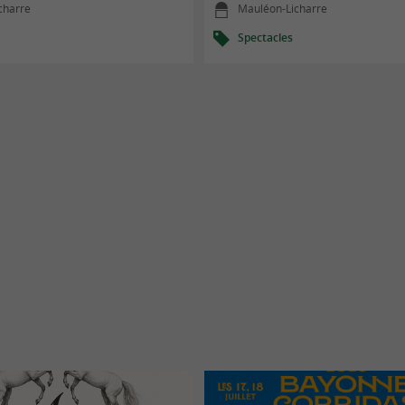
charre
Mauléon-Licharre
Spectacles