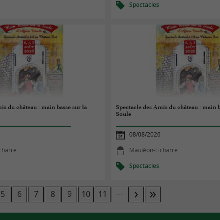
Spectacles
is du château : main basse sur la
Spectacle des Amis du château : main b
Soule
08/08/2026
charre
Mauléon-Licharre
Spectacles
...
5
6
7
8
9
10
11