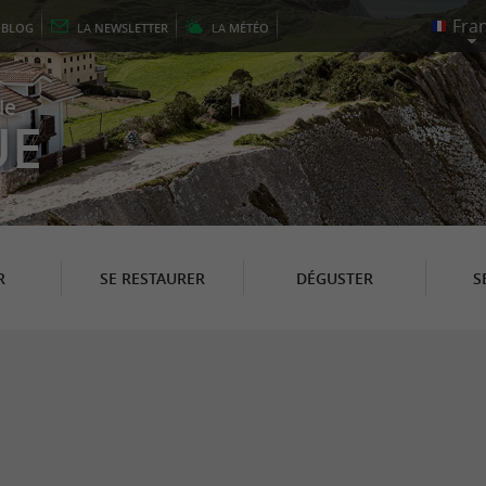
E
BLOG
LA
NEWSLETTER
LA
MÉTÉO
le
UE
R
SE RESTAURER
DÉGUSTER
S