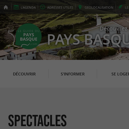
L'
AGENDA
ADRESSES
UTILES
GEO
LOCALISATION
L
Découvrez 
PAYS BASQ
DÉCOUVRIR
S'INFORMER
SE LOGE
Spectacles