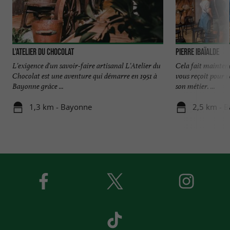
L'Atelier du Chocolat
Pierre Ibaïalde
L'exigence d'un savoir-faire artisanal L'Atelier du
Cela fait mainten
Chocolat est une aventure qui démarre en 1951 à
vous reçoit pour v
Bayonne grâce ...
son métier. ...
1,3 km - Bayonne
2,5 km - 