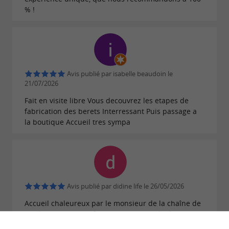
% !
Avis publié par isabelle beaudoin le
21/07/2026
Fait en visite libre Vous decouvrez les etapes de
fabrication des berets Interressant Puis passage a
la boutique Accueil tres sympa
Avis publié par didine life le 26/05/2026
Accueil chaleureux par le monsieur de la chaîne de
production. Nous a fais une visite rapide de
l'entreprise. Produit fini avec précaution. Je