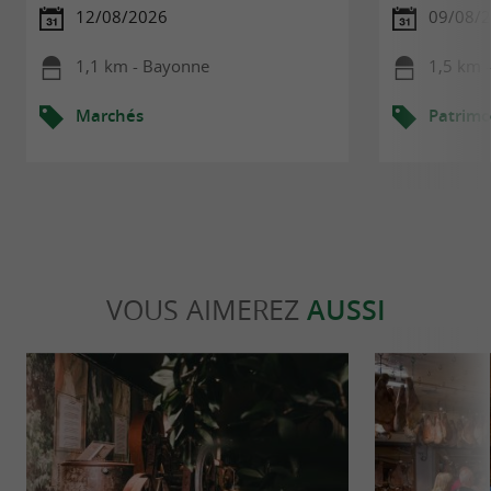
12/08/2026
09/08/
1,1 km - Bayonne
1,5 km 
Marchés
Patrimo
VOUS AIMEREZ
AUSSI