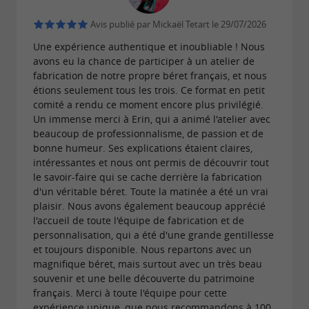
Jeudi 8h - 12h / 13h - 17h
Avis publié par Mickaël Tetart le 29/07/2026
Vendredi 8h - 12h / 13h - 16h
Une expérience authentique et inoubliable ! Nous
avons eu la chance de participer à un atelier de
fabrication de notre propre béret français, et nous
étions seulement tous les trois. Ce format en petit
comité a rendu ce moment encore plus privilégié.
Un immense merci à Erin, qui a animé l'atelier avec
beaucoup de professionnalisme, de passion et de
bonne humeur. Ses explications étaient claires,
intéressantes et nous ont permis de découvrir tout
le savoir-faire qui se cache derrière la fabrication
d'un véritable béret. Toute la matinée a été un vrai
plaisir. Nous avons également beaucoup apprécié
l'accueil de toute l'équipe de fabrication et de
personnalisation, qui a été d'une grande gentillesse
et toujours disponible. Nous repartons avec un
magnifique béret, mais surtout avec un très beau
souvenir et une belle découverte du patrimoine
français. Merci à toute l'équipe pour cette
expérience unique, que nous recommandons à 100