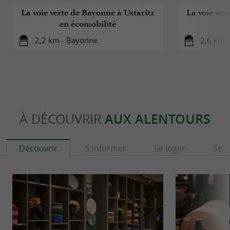
La voie verte de Bayonne à Ustaritz
La voie ver
en écomobilité
2,2 km - Bayonne
2,6 km 
À DÉCOUVRIR
AUX ALENTOURS
Découvrir
S'informer
Se loger
Se r