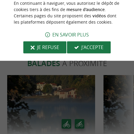
En continuant à naviguer, vous autorisez le dépôt de
recommande fortement le béret francais.
cookies tiers à des fins de
mesure d'audience
.
Certaines pages du site proposent des
vidéos
dont
ECRIRE UN AVIS
LIRE TOUS LES AVIS
les plateformes déposent également des cookies.
© Google 2026
EN SAVOIR PLUS
JE REFUSE
J'ACCEPTE
BALADES
À PROXIMITÉ