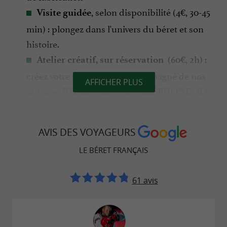
, selon disponibilité (4€, 30-45
Visite guidée
min) : plongez dans l'univers du béret et son
histoire.
(60€, 2h) :
Atelier créatif, sur réservation
créez votre propre béret accompagné de nos
AFFICHER PLUS
artisans. RESERVEZ PAR TÉLÉPHONE AU
05 59 01 85 99
acheter vos bérets à
Boutique d'usine :
AVIS DES VOYAGEURS
prix préférentiel au 28 Chemin de Trouillet
LE BÉRET FRANÇAIS
Nos horaires
Lundi 8h - 12h / 13h - 17h
61 avis
Mardi 8h - 12h / 13h - 17h
Mercredi 8h - 12h / 13h - 17h