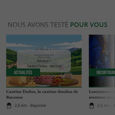
NOUS AVONS TESTÉ
POUR VOUS
Actualités
Incontour
Cantine Dodue, la cantine doudou de
Luminiscence
Bayonne
aventure uniq
cathédrale S
2,6 km - Bayonne
2,6 km - 