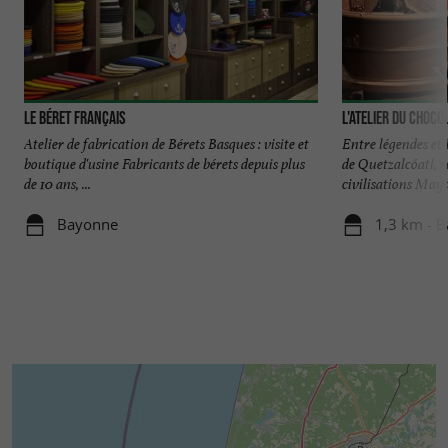
Le Béret Français
L'Atelier du Choco
Atelier de fabrication de Bérets Basques : visite et
Entre légendes et 
boutique d'usine Fabricants de bérets depuis plus
de Quetzalcóatl, r
de 10 ans, ...
civilisations Mayas
Bayonne
1,3 km - 