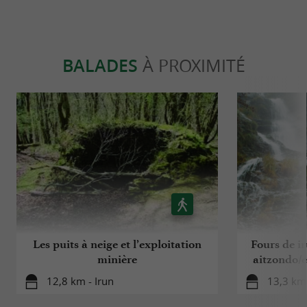
BALADES
À PROXIMITÉ
Les puits à neige et l’exploitation
Fours de i
minière
aitzondo/
12,8 km - Irun
13,3 km 