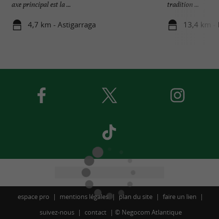
axe principal est la ...
tradition ...
4,7 km - Astigarraga
13,4 km - 
espace pro
mentions légales
plan du site
faire un lien
suivez-nous
contact
©
Negocom Atlantique