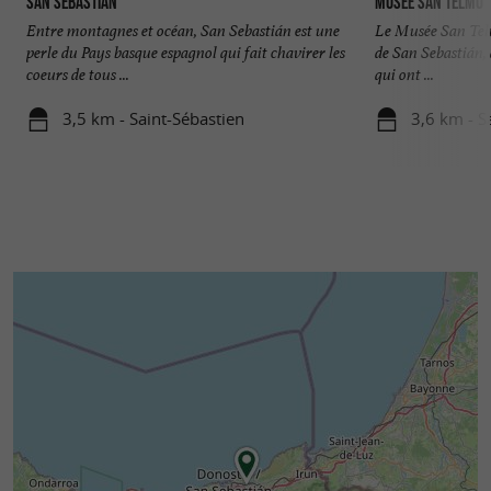
San Sebastian
Musée San Telmo
Entre montagnes et océan, San Sebastián est une
Le Musée San Telmo
perle du Pays basque espagnol qui fait chavirer les
de San Sebastián, 
coeurs de tous ...
qui ont ...
3,5 km - Saint-Sébastien
3,6 km - S