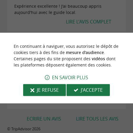
Expérience excellente ! J'ai beaucoup appris
aujourd'hui avec le guide local.
LIRE L'AVIS COMPLET
"Lent, décousu et difficile à comprendre. Chemin
En continuant à naviguer, vous autorisez le dépôt de
de visite étrange."
cookies tiers à des fins de
mesure d'audience
.
Avis publié par sea98102traveler (Seattle) le
Certaines pages du site proposent des
vidéos
dont
28/05/2026
les plateformes déposent également des cookies.
Tout d'abord, pour mettre cela en contexte, j'ai
EN SAVOIR PLUS
effectué plus d'une douzaine de visites guidées à
pied dans des villes européennes. Je fournis cet avis
JE REFUSE
J'ACCEPTE
en tant que comparaison. Parmi tous les...
LIRE L'AVIS COMPLET
ECRIRE UN AVIS
LIRE TOUS LES AVIS
© TripAdvisor 2026