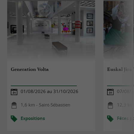
Generation Volta
Euskal Jira
01/08/2026 au 31/10/2026
07/08/2
1,6 km - Saint-Sébastien
12,3 km 
Expositions
Fêtes p