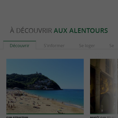
À DÉCOUVRIR
AUX ALENTOURS
Découvrir
S'informer
Se loger
Se r