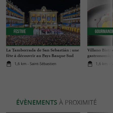
Festive
Gourmand
La Tamborrada de San Sebastián : une
Villano Bistr
fête à découvrir au Pays Basque Sud
gastronomiqu
hôtel boutiqu
1,6 km - Saint-Sébastien
1,6 km - 
Sébastien
ÉVÈNEMENTS
À PROXIMITÉ