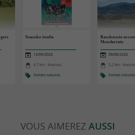
rgers
Itsasuko itzulia
Randonnée accom
Mondarrain
13/09/2026
09/08/2026
4,7 km - Itxassou
5,2 km - Itxasso
Sorties natures
Sorties nature
VOUS AIMEREZ
AUSSI