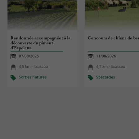
Randonnée accompagnée : à la
Concours de chiens de be
découverte du piment
d'Espelette
07/08/2026
11/08/2026
4,5 km - Itxassou
4,7 km - Itxassou
Sorties natures
Spectacles