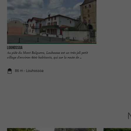
Louhossoa
La Forêt des Lapins
Au pide du Mont Baïgurra, Louhossoa est un très joli petit
Découvrir dans un c
village d'environ 600 habitants, qui sur la route de ...
lapins et de cochons d
86 m - Louhossoa
1,2 km - Itx