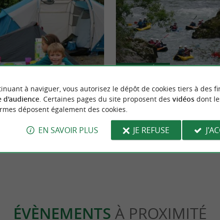
Actualités
inuant à naviguer, vous autorisez le dépôt de cookies tiers à des fi
 d'audience
. Certaines pages du site proposent des
vidéos
dont le
us pouvoir vous passer de votre
Rafting à Bidarray : la navette Arte
ormes déposent également des cookies.
basque à la Nive tous les mardis ce
EN SAVOIR PLUS
JE REFUSE
J'A
assou
5,6 km - Bidarray
ÉVÈNEMENTS
À PROXIMITÉ