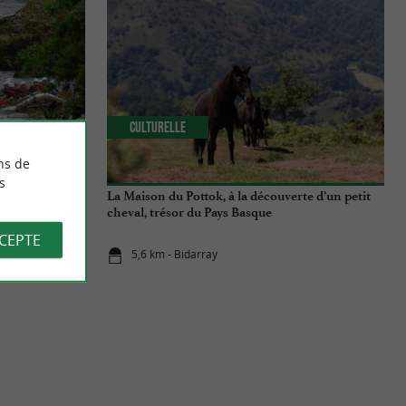
Culturelle
ns de
s
ka relie la côte
La Maison du Pottok, à la découverte d’un petit
t été
cheval, trésor du Pays Basque
CCEPTE
5,6 km - Bidarray