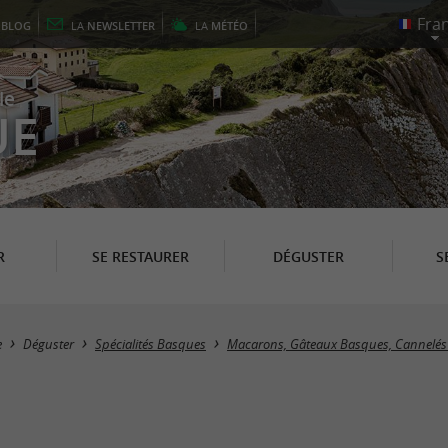
E
BLOG
LA
NEWSLETTER
LA
MÉTÉO
le
UE
R
SE RESTAURER
DÉGUSTER
S
e
Déguster
Spécialités Basques
Macarons, Gâteaux Basques, Cannelé