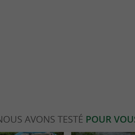
Mont Ursuya
adre idyllique les différentes races de
Le Mont Ursuya est une petite montagne d
'inde, c'est possible ! Sur les ...
mètres d’altitude, situé sur la commune d’Ha
assou
3,4 km - Macaye
NOUS AVONS TESTÉ
POUR VOU