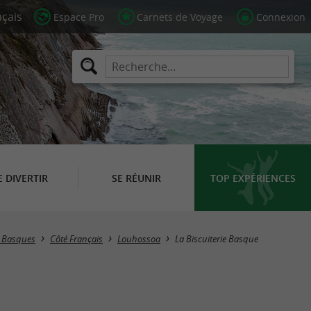
Espace Pro
Carnets de Voyage
Connexion
E DIVERTIR
SE RÉUNIR
TOP EXPÉRIENCES
s Basques
Côté Français
Louhossoa
La Biscuiterie Basque