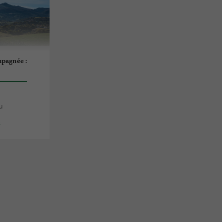
pagnée :
u
s