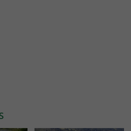
Onetik
e moins de 700
Partez à la découverte de l'authenticité du Pays Basque en
sparren. ...
visitant la ferme de notre producteur Beñat ! Depuis ...
4,3 km - Macaye
S