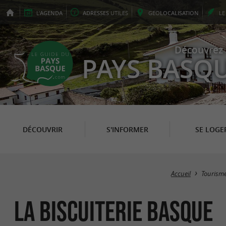
L'
AGENDA
ADRESSES
UTILES
GEO
LOCALISATION
L
Découvrez 
PAYS BASQ
DÉCOUVRIR
S'INFORMER
SE LOGE
Accueil
Tourism
La Biscuiterie Basque