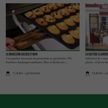
LA MADELEINE BASQUE D'IBAN
La Bastide Clairen
Une passion transmise de génération en génération. Fils
Fabricant de « maca
d'artisans boulangers-pâtissiers, Iban et Eneko ont ...
plaisir… C’est en h
11,9 km - Larressore
14,8 km - L