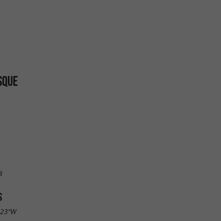
SQUE
3
S
.23"W