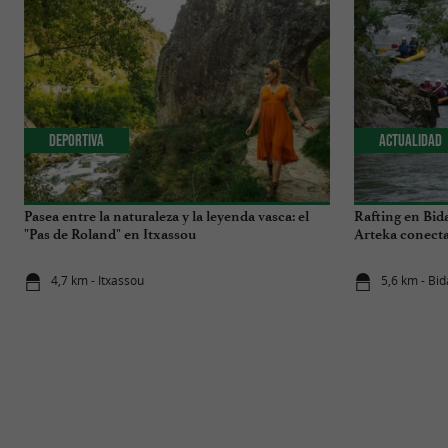
Deportiva
Actualidad
Pasea entre la naturaleza y la leyenda vasca: el
Rafting en Bida
"Pas de Roland" en Itxassou
Arteka conecta 
todos los marte
4,7 km - Itxassou
5,6 km - Bi