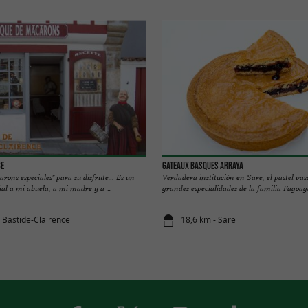
ce
Gateaux Basques Arraya
rons especiales" para su disfrute… Es un
Verdadera institución en Sare, el pastel vas
al a mi abuela, a mi madre y a ...
grandes especialidades de la familia Fagoaga 
a Bastide-Clairence
18,6 km - Sare