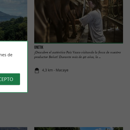
Onetik
a menos de 700
¡Descubre el auténtico País Vasco visitando la finca de nuestro
ines de
ocalidad de ...
productor Beñat! Durante más de 40 años, la ...
4,3 km - Macaye
CEPTO