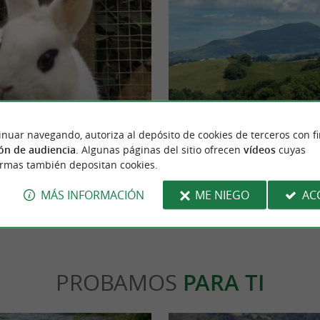
Mont Ursuya
rentes razas de conejos y cobayas en un
El monte Ursuya es una pequeña montaña 
inuar navegando, autoriza al depósito de cookies de terceros con f
 posible! Muy por encima de ITXASSOU ...
metros sobre el nivel del mar, ubicada en la l
ón de audiencia
. Algunas páginas del sitio ofrecen
vídeos
cuyas
ormas también depositan cookies.
assou
3,4 km - Macaye
MÁS INFORMACIÓN
ME NIEGO
AC
PROBAMOS
PARA TI