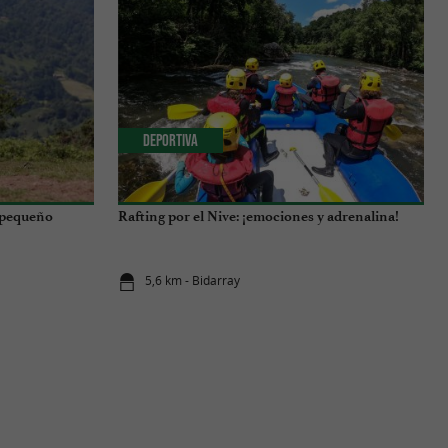
Deportiva
 pequeño
Rafting por el Nive: ¡emociones y adrenalina!
5,6 km - Bidarray