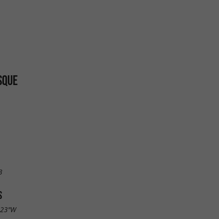
SQUE
3
S
.23"W