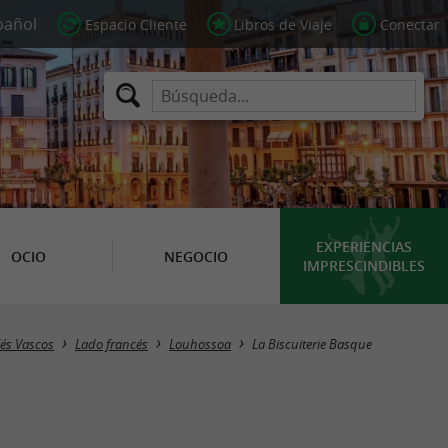
Espacio Cliente
Libros de Viaje
Conectar
EXPERIENCIAS
OCIO
NEGOCIO
IMPRESCINDIBLES
lés Vascos
Lado francés
Louhossoa
La Biscuiterie Basque