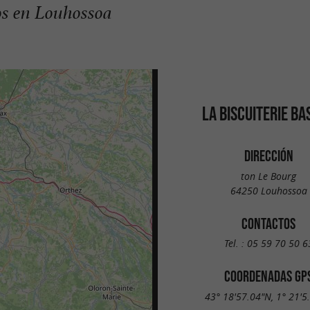
os en Louhossoa
LA BISCUITERIE BA
DIRECCIÓN
ton Le Bourg
64250 Louhossoa
CONTACTOS
Tel. :
05 59 70 50 6
COORDENADAS GP
43° 18'57.04"N, 1° 21'5