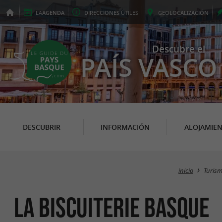
LA
AGENDA
DIRECCIONES
ÚTILES
GEO
LOCALIZACIÓN
Descubre el
PAÍS VASCO
DESCUBRIR
INFORMACIÓN
ALOJAMIE
inicio
Turis
La Biscuiterie Basque