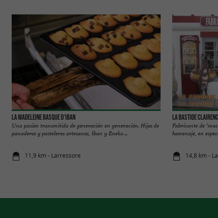
LA MADELEINE BASQUE D'IBAN
La Bastide Clairen
Una pasión transmitida de generación en generación. Hijos de
Fabricante de "maca
panaderos y pasteleros artesanos, Iban y Eneko ...
homenaje, en especi
11,9 km - Larressore
14,8 km - L