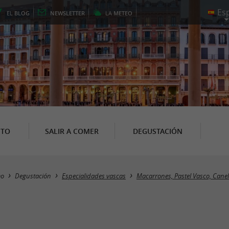
EL
BLOG
NEWSLETTER
LA
METEO
NTO
SALIR A COMER
DEGUSTACIÓN
mo
Degustación
Especialidades vascas
Macarrones, Pastel Vasco, Cane