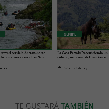
Cultural
rray: el servicio de transporte
La Casa Pottok: Descubriendo un
la costa vasca con el río Nive
caballo, un tesoro del País Vasco.
s de este verano.
darray
5,6 km - Bidarray
TE GUSTARÁ
TAMBIÉN