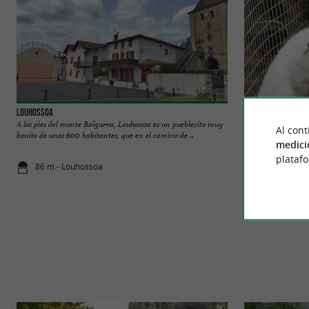
Louhossoa
La Forêt des Lapins
A los pies del monte Baïgurra, Louhossoa es un pueblecito muy
¡Descubrir las dife
Al cont
bonito de unos 600 habitantes, que en el camino de ...
entorno idílico es
medici
plataf
86 m - Louhossoa
1,2 km - Itx