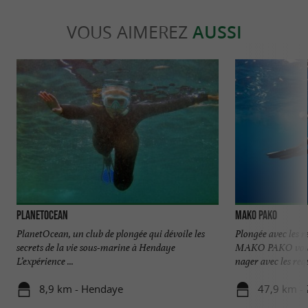
VOUS AIMEREZ
AUSSI
PlanetOcean
Mako Pako
PlanetOcean, un club de plongée qui dévoile les
Plongée avec les 
secrets de la vie sous-marine à Hendaye
MAKO PAKO vous o
L’expérience ...
nager avec les requi
8,9 km - Hendaye
47,9 km -