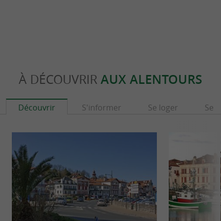
À DÉCOUVRIR
AUX ALENTOURS
Découvrir
S'informer
Se loger
Se r