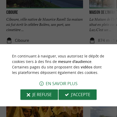
Ciboure
Maison de l'Infan
Ciboure, ville native de Maurice Ravel! Sa maison
La Maison de l’Inf
où fut écrit le célèbre Boléro, son port, son
situé en plein cœu
cimetière ...
Luz.C’est un ...
Ciboure
874 m - Sa
En continuant à naviguer, vous autorisez le dépôt de
cookies tiers à des fins de
mesure d'audience
.
Certaines pages du site proposent des
vidéos
dont
les plateformes déposent également des cookies.
NOUS AVONS TESTÉ
POUR VOUS
EN SAVOIR PLUS
JE REFUSE
J'ACCEPTE