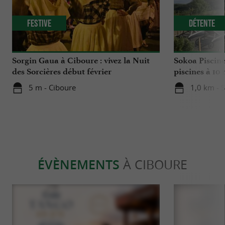
Festive
Détente
Sorgin Gaua à Ciboure : vivez la Nuit
Sokoa Piscine 
des Sorcières début février
piscines à 10
Luz
5 m - Ciboure
1,0 km - 
ÉVÈNEMENTS
À CIBOURE