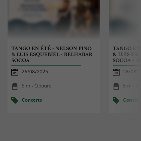
TANGO EN ÉTÉ - NELSON PINO
TANGO EN 
& LUIS ESQUEBIEL - BELHABAR
& LUIS ES
SOCOA
SOCOA - 28
26/08/2026
28/08/
5 m - Ciboure
5 m - C
Concerts
Concert