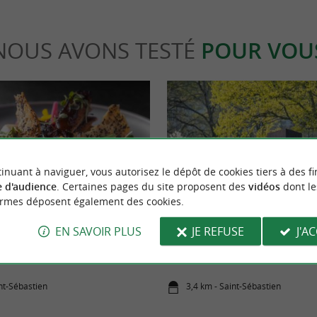
NOUS AVONS TESTÉ
POUR VOU
inuant à naviguer, vous autorisez le dépôt de cookies tiers à des fi
 d'audience
. Certaines pages du site proposent des
vidéos
dont le
Culturelle
ormes déposent également des cookies.
EN SAVOIR PLUS
JE REFUSE
J'A
, une expérience gastronomique
Musée Chillida Leku, une fusion en
 dans un hôtel boutique au cœur
nature au Guipuscoa
tien
int-Sébastien
3,4 km - Saint-Sébastien