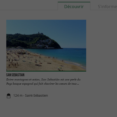
Découvrir
S'informe
San Sebastian
Musée San Telmo
Entre montagnes et océan, San Sebastián est une perle du
Le Musée San Telmo 
Pays basque espagnol qui fait chavirer les coeurs de tous ...
Sebastián, dans l'un
124 m - Saint-Sébastien
315 m - Sai