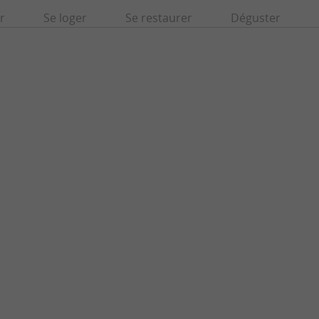
r
Se loger
Se restaurer
Déguster
Musée Maritime Basque
est situé dans la vieille ville de San
EUSKAL ITSAS MUSEOA Le Euskal Itsas 
 des rares bâtiments qui ont ...
musée maritime situé au cœur du port de Sain
nt-Sébastien
730 m - Saint-Sébastien