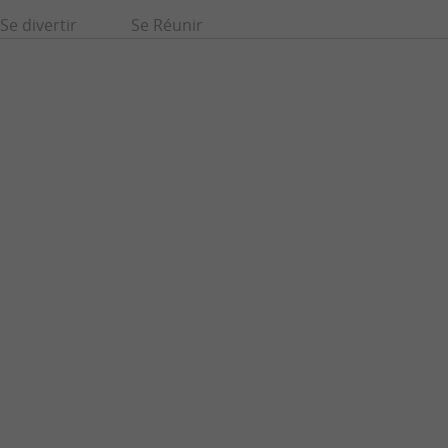
Se divertir
Se Réunir
Aquarium Donostia - San Sebastián
Museoa est un
L’ Aquarium de Donostia-San Sebastián fait partie des
t-Sébastien. Il ...
infrastructures les plus visitées du Pays Basque Espagnol, ...
805 m - Saint-Sébastien