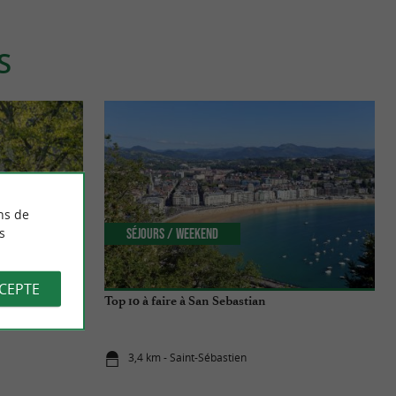
S
ns de
s
Séjours / Weekend
CCEPTE
tre art et
Top 10 à faire à San Sebastian
3,4 km - Saint-Sébastien