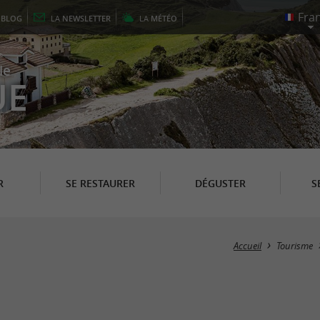
E
BLOG
LA
NEWSLETTER
LA
MÉTÉO
le
UE
R
SE RESTAURER
DÉGUSTER
S
Accueil
Tourisme