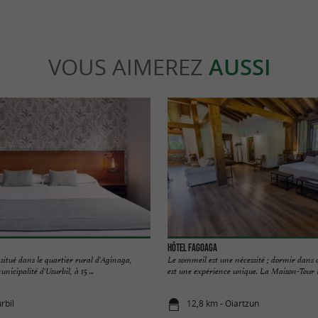
VOUS AIMEREZ
AUSSI
Hôtel Fagoaga
 situé dans le quartier rural d'Aginaga,
Le sommeil est une nécessité ; dormir dans 
icipalité d'Usurbil, à 15 ...
est une expérience unique. La Maison-Tour F
rbil
12,8 km - Oiartzun