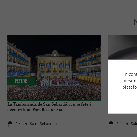
En cont
mesure
Festive
Gourmande
platef
La Tamborrada de San Sebastián : une fête à
Villano Bistró
découvrir au Pays Basque Sud
unique à vivre
de Saint Sébas
3,4 km - Saint-Sébastien
3,4 km - Sa