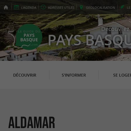
L'
AGENDA
ADRESSES
UTILES
GEO
LOCALISATION
L
Découvrez 
PAYS BASQ
DÉCOUVRIR
S'INFORMER
SE LOGE
Aldamar