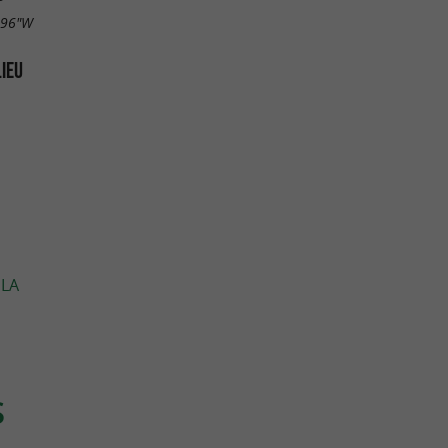
.96"W
LIEU
 LA
S