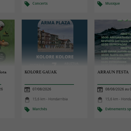
Concerts
Musique
lota
KOLORE GAUAK
ARRAUN FESTA
26
07/08/2026
08/08/2026 au 
15,6 km - Hondarribia
15,6 km - Honda
Marchés
Evènements spo