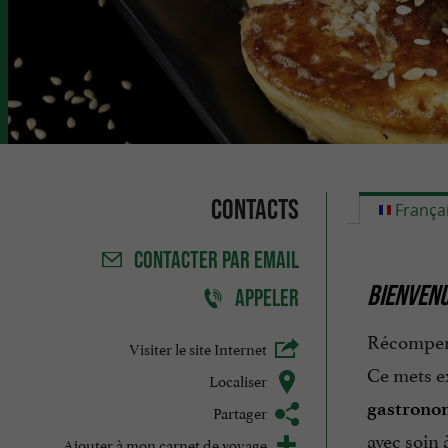
Contacts
França
CONTACTER
PAR EMAIL
BIENVENU
APPELER
Récompens
Visiter le site Internet
Ce mets e
Localiser
gastronom
Partager
avec soin 
Ajouter à mon carnet de voyage