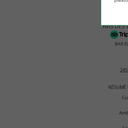
platef
AVIS DES
BAR E
245
RÉSUMÉ 
Cu
Amb