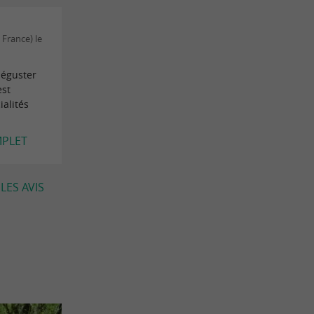
 France) le
déguster
est
ialités
MPLET
LES AVIS