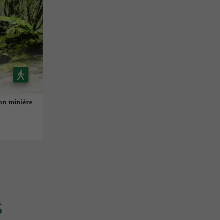
tion minière
S