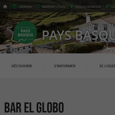
L'
AGENDA
ADRESSES
UTILES
GEO
LOCALISATION
L
Découvrez 
PAYS BASQ
DÉCOUVRIR
S'INFORMER
SE LOGE
Bar El Globo