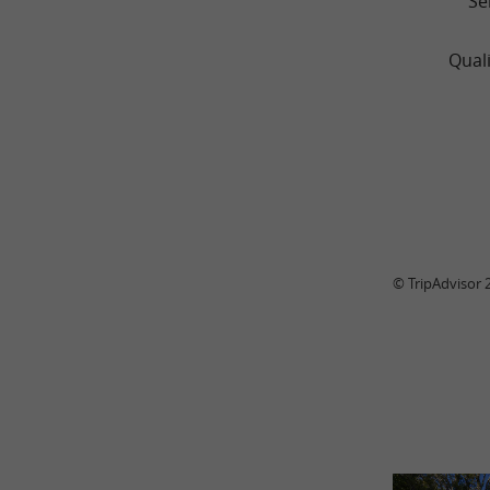
Se
Quali
© TripAdvisor 