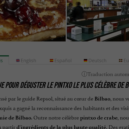
is
English
Español
Deutsch
Eu
E POUR DÉGUSTER LE PINTXO LE PLUS CÉLÈBRE DE BI
é par le guide Repsol, situé au cœur de
, nous v
Bilbao
xquis a gagné la reconnaissance des habitants et des vi
. Outre notre célèbre
, no
ie de Bilbao
pintxo de crabe
à partir
Des grati
d'ingrédients de la plus haute qualité.