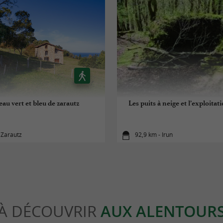
au vert et bleu de zarautz
Les puits à neige et l’exploita
 Zarautz
92,9 km - Irun
À DÉCOUVRIR
AUX ALENTOUR