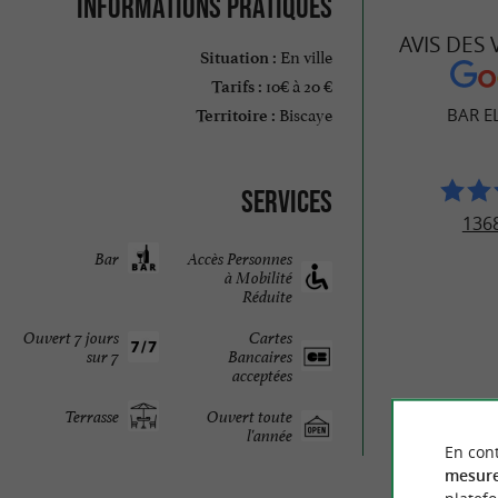
Informations pratiques
AVIS DES
En ville
Situation :
10€ à 20 €
Tarifs :
Biscaye
BAR E
Territoire :
Services
1368
Bar
Accès Personnes
à Mobilité
Réduite
Ouvert 7 jours
Cartes
sur 7
Bancaires
acceptées
Terrasse
Ouvert toute
l'année
En cont
© Google 2026
mesure