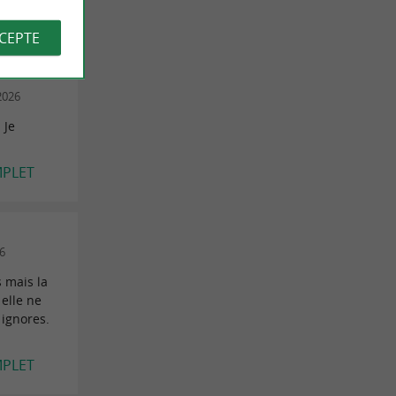
CCEPTE
2026
 Je
MPLET
26
s mais la
 elle ne
 ignores.
MPLET