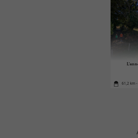
L’anne
61,2 km -