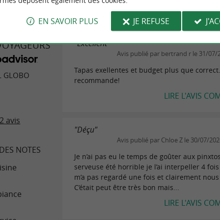
ormes déposent également des cookies.
EN SAVOIR PLUS
JE REFUSE
J'A
"Excellent"
 VOYAGEURS
Avis publié par bertrand r le 31/07/
Tapas exellentes et budget plus que correct.
L GLOBO
recommande!
LIRE L'AVIS CO
2 avis
"Déçu"
Avis publié par Chloe Z le 30/07/20
DES NOTES
Je n’ai pas eu le temps de goûter aux pinxto
serveuse été horrible je l’ai interpeller 4 fois
isine
m’a pas regardé une fois et clairement nous
C’était peut être très bon mais...
iance
LIRE L'AVIS CO