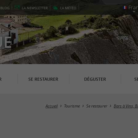
E
BLOG
LA
NEWSLETTER
LA
MÉTÉO
le
UE
R
SE RESTAURER
DÉGUSTER
S
Accueil
Tourisme
Se restaurer
Bars à Vins, Bi