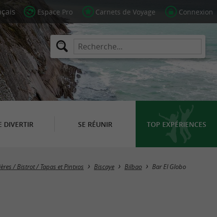
Espace Pro
Carnets de Voyage
Connexion
E DIVERTIR
SE RÉUNIR
TOP EXPÉRIENCES
ères / Bistrot / Tapas et Pintxos
Biscaye
Bilbao
Bar El Globo