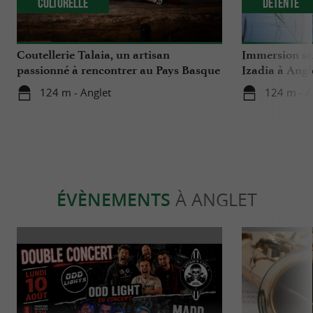
Culturelle
Détente
Coutellerie Talaia, un artisan
Immersion sa
passionné à rencontrer au Pays Basque
Izadia à Angl
124 m - Anglet
124 m - A
ÉVÈNEMENTS
À ANGLET