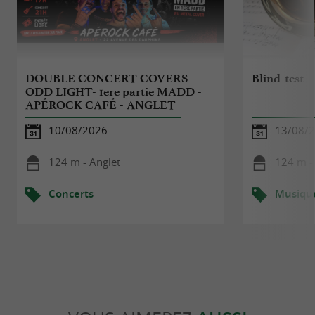
DOUBLE CONCERT COVERS -
Blind-test
ODD LIGHT- 1ere partie MADD -
APÉROCK CAFÉ - ANGLET
10/08/2026
13/08/
124 m - Anglet
124 m -
Concerts
Musiqu