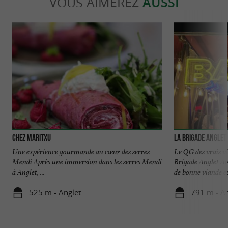
VOUS AIMEREZ
AUSSI
Chez Maritxu
La Brigade Anglet
Une expérience gourmande au cœur des serres
Le QG des vrais v
Mendi Après une immersion dans les serres Mendi
Brigade Anglet Av
à Anglet, ...
de bonne viande est
525 m - Anglet
791 m - An