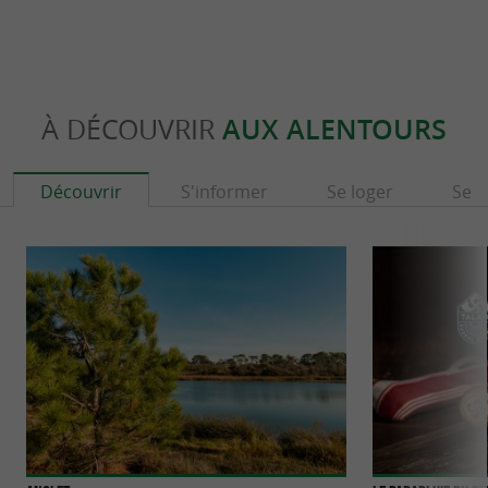
À DÉCOUVRIR
AUX ALENTOURS
Découvrir
S'informer
Se loger
Se r