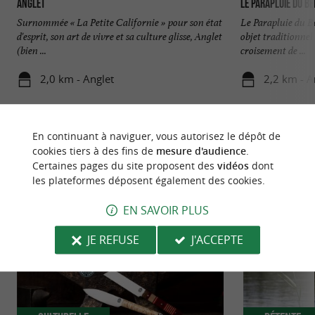
Anglet
Le Parapluie du B
Surnommée « La Petite Californie » pour son état
Le Parapluie du B
d'esprit, son art de vivre et sa culture glisse, Anglet
objet traditionnel
(bien ...
croisement de ...
2,0 km - Anglet
2,2 km - A
En continuant à naviguer, vous autorisez le dépôt de
cookies tiers à des fins de
mesure d'audience
.
Certaines pages du site proposent des
vidéos
dont
les plateformes déposent également des cookies.
NOUS AVONS TESTÉ
POUR VOUS
EN SAVOIR PLUS
JE REFUSE
J'ACCEPTE