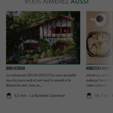
VOUS AIMEREZ
AUSSI
Iduki Ostatua
Komeiteko Borda
Le restaurant IDUKI OSTATUA vous accueille
Située au cœur du
tous les jours midi et soir sauf le samedi et le
auberge familiale 
dimanche soir. Avec sa ...
cadre naturel ...
6,0 km - La Bastide-Clairence
16,7 km -