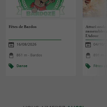
Fêtes de Bardos
Atturi ondo
rassembleme
l'Adour
16/08/2026
04/10/
861 m - Bardos
891 m -
Danse
Fêtes p