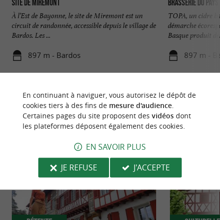
Site de Miremont
Brasserie du Pays
À l’Est de Bayonne, le site de Miremont est un
TOPA, un cidre ba
circuit de randonnée, accessible depuis le village de
démarche écorespo
Bardos. Les ...
Basque produit des 
897 m - Bardos
897 m - B
En continuant à naviguer, vous autorisez le dépôt de
cookies tiers à des fins de
mesure d'audience
.
Certaines pages du site proposent des
vidéos
dont
les plateformes déposent également des cookies.
NOUS AVONS TESTÉ
POUR VOUS
EN SAVOIR PLUS
JE REFUSE
J'ACCEPTE