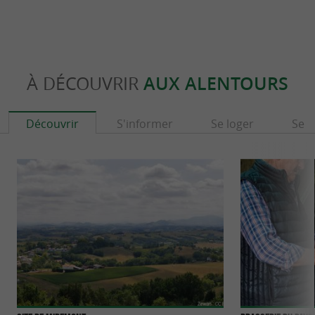
À DÉCOUVRIR
AUX ALENTOURS
Découvrir
S'informer
Se loger
Se r