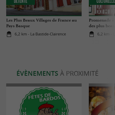
Détente
Culturell
Les Plus Beaux Villages de France au
Promenade à 
Pays Basque
des plus beau
6,2 km - La Bastide-Clairence
6,2 km - L
ÉVÈNEMENTS
À PROXIMITÉ