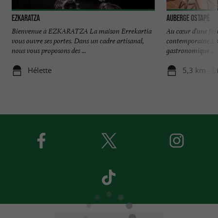
Ezkaratza
Auberge Ostapé
Bienvenue à EZKARATZA La maison Errekartia
Au cœur d'une fer
vous ouvre ses portes. Dans un cadre artisanal,
contemporaine Lore
nous vous proposons des ...
gastronomique ...
Hélette
5,3 km - B