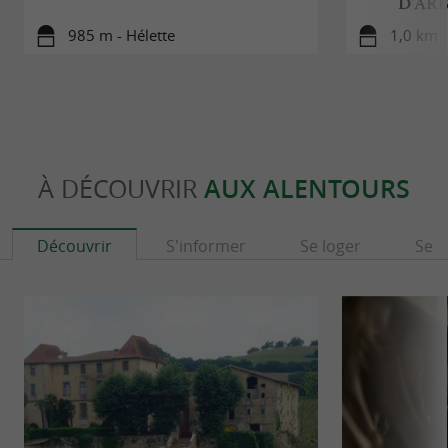
D'ARB
985 m - Hélette
1,0 km -
À DÉCOUVRIR
AUX ALENTOURS
Découvrir
S'informer
Se loger
Se r