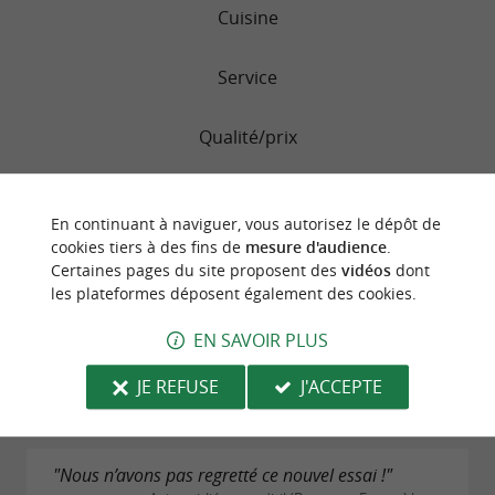
Cuisine
Service
Qualité/prix
En continuant à naviguer, vous autorisez le dépôt de
"Déjeuner dominical"
cookies tiers à des fins de
mesure d'audience
.
Avis publié par isabelle R (Basse-Goulaine,
Certaines pages du site proposent des
vidéos
dont
France) le 12/08/2024
les plateformes déposent également des cookies.
En vacances sur la région nous nous sommes
EN SAVOIR PLUS
arrêtés pour le déjeuner Accueil sympa belle table
service impeccable bon repas Top
JE REFUSE
J'ACCEPTE
LIRE L'AVIS COMPLET
"Nous n’avons pas regretté ce nouvel essai !"