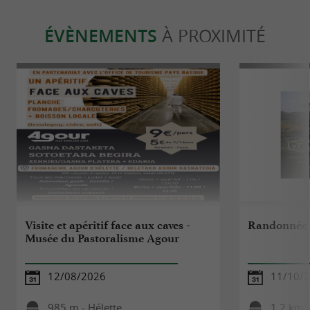
ÉVÈNEMENTS
À PROXIMITÉ
Visite et apéritif face aux caves -
Randonnée 
Musée du Pastoralisme Agour
12/08/2026
11/10/
985 m - Hélette
1,2 km -