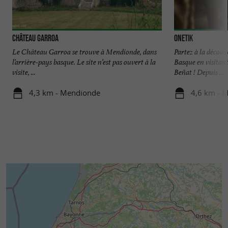
Château Garroa
Onetik
Le Château Garroa se trouve à Mendionde, dans
Partez à la découv
l’arrière-pays basque. Le site n’est pas ouvert à la
Basque en visitan
visite, ...
Beñat ! Depuis ...
4,3 km - Mendionde
4,6 km - 