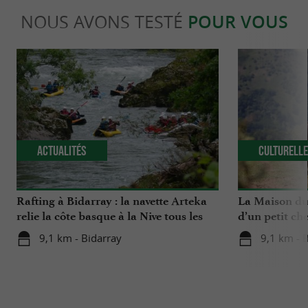
NOUS AVONS TESTÉ
POUR VOUS
Actualités
Culturell
Rafting à Bidarray : la navette Arteka
La Maison du 
relie la côte basque à la Nive tous les
d’un petit che
mardis cet été
Basque
9,1 km - Bidarray
9,1 km - 