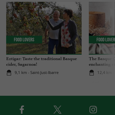
Food Lovers
Food Love
Eztigar: Taste the traditional Basque
The Basque C
cider, Sagarnoa!
enchanting r
Iraty
9,1 km - Saint-Just-Ibarre
12,4 km -