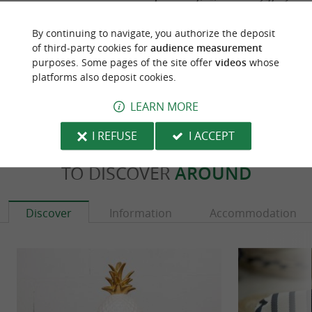
Source :
Sirtaqui
| Communauté d'Agglomération Pays
By continuing to navigate, you authorize the deposit
Basque
of third-party cookies for
audience measurement
purposes. Some pages of the site offer
videos
whose
Photo credit :
@Sirtaqui Cf. Communauté
platforms also deposit cookies.
d'Agglomération Pays Basque
LEARN MORE
I REFUSE
I ACCEPT
TO DISCOVER
AROUND
Discover
Information
Accommodation