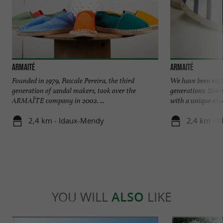
Armaité
Armaité
Founded in 1979, Pascale Pereira, the third
We have been espa
generation of sandal makers, took over the
generations. Sinc
ARMAÏTE company in 2002. ...
with a unique exper
2,4 km - Idaux-Mendy
2,4 km - 
YOU WILL
ALSO
LIKE