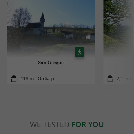
San Gregori
418 m - Ordiarp
2,1 km 
WE TESTED
FOR YOU