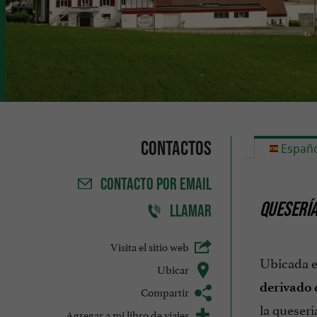
Contactos
Españo
CONTACTO
POR EMAIL
QUESERÍA
LLAMAR
Visita el sitio web
Ubicada e
Ubicar
derivado d
Compartir
la queserí
Agregar a mi libro de viajes