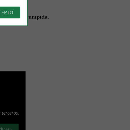
CEPTO
forma ininterrumpida.
 terceros.
VÍDEO