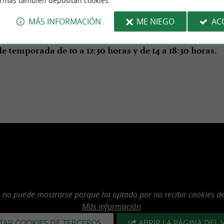
ormas también depositan cookies.
 viernes de 9:30 a 12:30 horas y de 14:30 a 18:30 horas.
MÁS INFORMACIÓN
ME NIEGO
AC
e verano: de lunes a viernes de 9:30 a 18:30 horas de 
e temporada de 10 a 12:30 horas y de 14 a 18:30 horas.
o no puede mostrarse porque ha optado por no recibir cookies de
Más información
TAR COOKIES DE TERCEROS
ABRIR LA PÁGINA DEL 