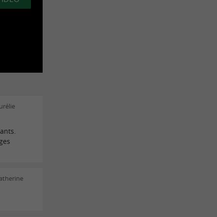
rélie
ants.
ages
atherine