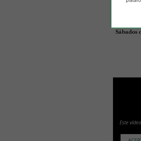
plataf
De lunes a
Horario d
Sábados d
Este víde
ACEP