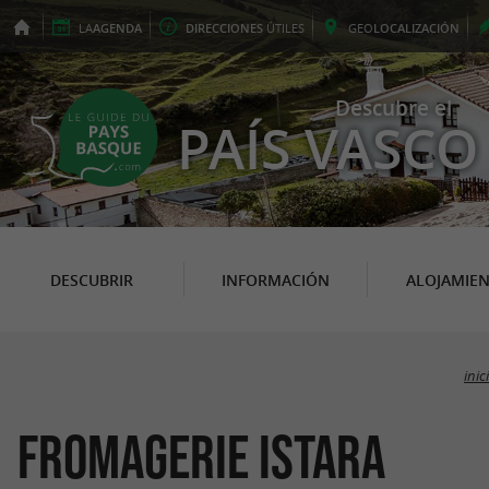
LA
AGENDA
DIRECCIONES
ÚTILES
GEO
LOCALIZACIÓN
Descubre el
PAÍS VASCO
DESCUBRIR
INFORMACIÓN
ALOJAMIE
inic
Fromagerie ISTARA