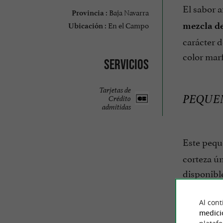
El sabor 
Baja Navarra
Provincia :
En el Campo
mezcla de
Ubicación :
carácter d
color marf
Servicios
Tarjetas de
PEQUEÑ
Crédito
admitidas
Este peq
corteza ú
disponible
Al cont
medici
Venta dir