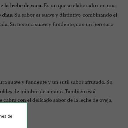
de
. Es un queso elaborado con una
la leche de vaca
. Su sabor es suave y distintivo, combinando el
 días
erada. Su textura suave y fundente, con un hermoso
ra suave y fundente y un sutil sabor afrutado. Su
 moldes de mimbre de antaño. También está
 cabra con el delicado sabor de la leche de oveja.
ines de