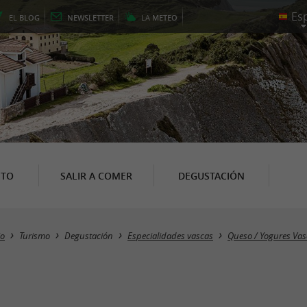
EL
BLOG
NEWSLETTER
LA
METEO
NTO
SALIR A COMER
DEGUSTACIÓN
io
Turismo
Degustación
Especialidades vascas
Queso / Yogures Vas