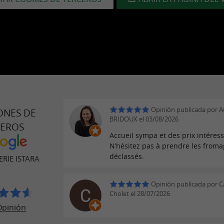
Opinión publicada por Au
ONES DE
BRIDOUX el 03/08/2026
JEROS
Accueil sympa et des prix intéress
N’hésitez pas à prendre les from
déclassés.
RIE ISTARA
Opinión publicada por C
Cholet el 28/07/2026
Opinión