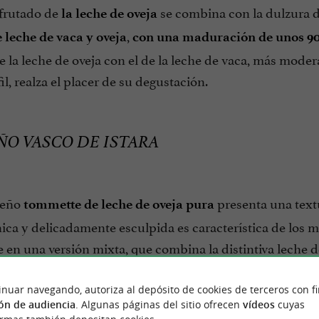
afrutado de
se combina con la dulzura 
la leche de oveja
,
 leche de vaca y oveja
con una maduración de unos 90
e la leche de oveja con el de la leche de vaca, más mod
il, realza el placer de su degustación.
O VASCO DE ISTARA
ueño
presenta una textu
tommette de leche de oveja pura
nica y delicadamente esculpida es característica de los
 en una versión mixta, que combina la distintiva leche de
inuar navegando, autoriza al depósito de cookies de terceros con f
ón de audiencia
. Algunas páginas del sitio ofrecen
vídeos
cuyas
ecta y degustación de quesos