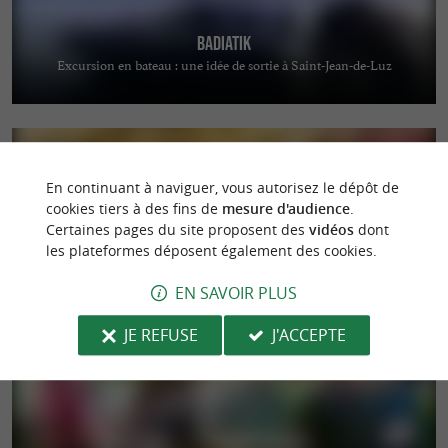
Badiatik
Excursion en bateau : une idée de sortie à Saint-Jean-de-Luz
En continuant à naviguer, vous autorisez le dépôt de
cookies tiers à des fins de
mesure d'audience
.
Certaines pages du site proposent des
vidéos
dont
les plateformes déposent également des cookies.
Itsaspe Zumaia
Cuisine traditionnelle dans le centre de Zumaia
EN SAVOIR PLUS
JE REFUSE
J'ACCEPTE