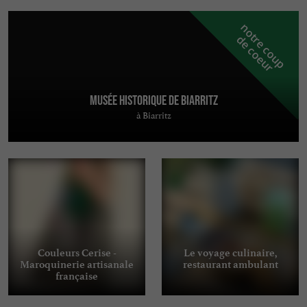
n
o
t
e
c
o
u
p
e
c
o
e
u
r
d
r
Musée Historique de Biarritz
à Biarritz
Couleurs Cerise -
Le voyage culinaire,
Maroquinerie artisanale
restaurant ambulant
française