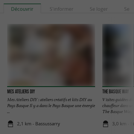
Découvrir
S'informer
Se loger
Se r
Mes Ateliers DIY
The Basque Way
Mes Ateliers DIY : ateliers créatifs et kits DIY au
V isites guidées d
Pays Basque Il y a dans le Pays Basque une énergie
chauffeur dans u
...
The Basque Way, .
2,1 km - Bassussarry
3,0 km - Bi