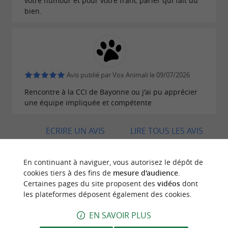
votre humour et pour votre franc parler qui fait du
bien.
Avis publié par Vox Animali le 09/07/2026
Rencontre à la CCI de Bayonne ou j'ai pu apprécier
une équipe impliquée et compétente
ECRIRE UN AVIS
LIRE TOUS LES AVIS
© Google 2026
En continuant à naviguer, vous autorisez le dépôt de
cookies tiers à des fins de
mesure d'audience
.
Certaines pages du site proposent des
vidéos
dont
les plateformes déposent également des cookies.
BALADES
À PROXIMITÉ
EN SAVOIR PLUS