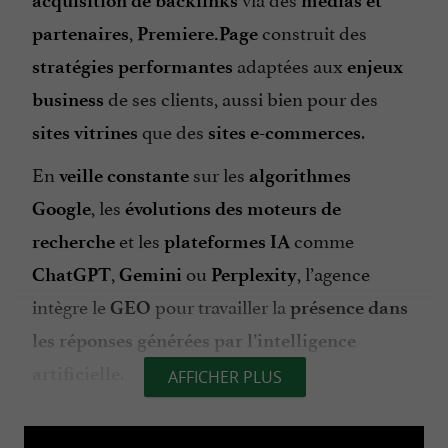
acquisition de backlinks
médias et
,
construit des
partenaires
Premiere.Page
adaptées aux
stratégies performantes
enjeux
de ses clients, aussi bien pour des
business
que des
.
sites vitrines
sites e-commerces
En
sur les
veille constante
algorithmes
, les
Google
évolutions des moteurs de
et les
comme
recherche
plateformes IA
,
ou
, l’agence
ChatGPT
Gemini
Perplexity
intègre le
pour travailler la
GEO
présence dans
les réponses générées par l’intelligence
.
artificielle
AFFICHER PLUS
Son approche repose sur une combinaison de
, d’
,
performance SEO
optimisation UX