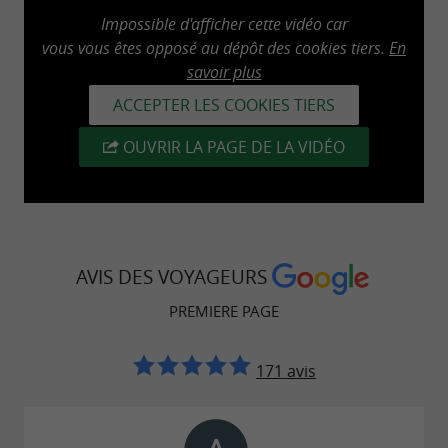
Impossible d'afficher cette vidéo car
d’
, de
analyse de données
stratégie éditoriale
vous vous êtes opposé au dépôt des cookies tiers.
En
et de
, afin d’améliorer le
marketing digital
savoir plus
, la
et la
positionnement
notoriété de marque
ACCEPTER LES COOKIES TIERS
.
visibilité sur internet
OUVRIR LA PAGE DE LA VIDÉO
se distingue par une
Premiere.Page
,
et
méthodologie orientée résultats
mesurable
, tout en plaçant la
, la
durable
pédagogie
, l’
et l’
au cœur
transparence
expertise
humain
AVIS DES VOYAGEURS
de chaque
et
accompagnement SEO
stratégie
PREMIERE PAGE
.
de search marketing
171 avis