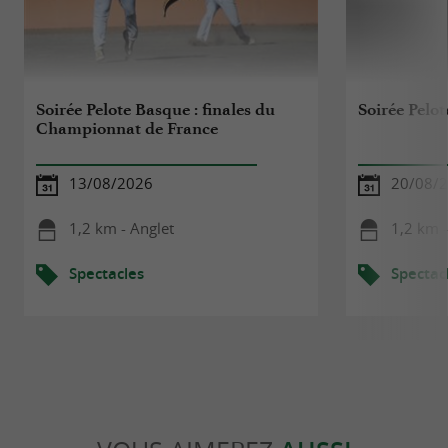
Soirée Pelote Basque : finales du
Soirée Pelo
Championnat de France
13/08/2026
20/08/
1,2 km - Anglet
1,2 km -
Spectacles
Spectac