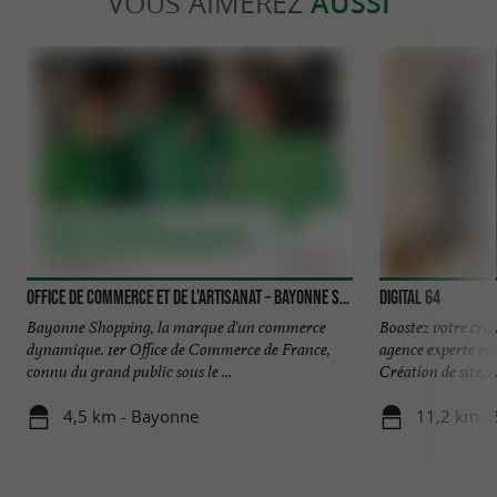
VOUS AIMEREZ
AUSSI
Office de Commerce et de l’Artisanat – Bayonne Shopping
DIGITAL 64
Bayonne Shopping, la marque d'un commerce
Boostez votre croi
dynamique. 1er Office de Commerce de France,
agence experte en 
connu du grand public sous le ...
Création de site, ..
4,5 km - Bayonne
11,2 km - 