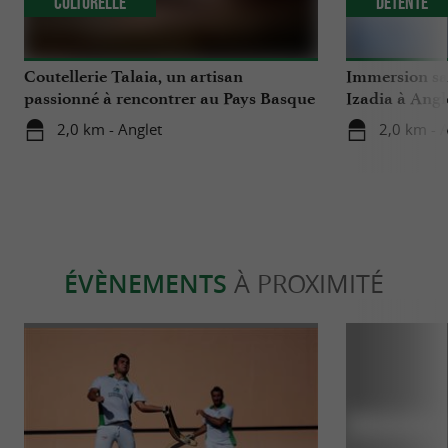
Culturelle
Détente
Coutellerie Talaia, un artisan
Immersion sa
passionné à rencontrer au Pays Basque
Izadia à Angl
2,0 km - Anglet
2,0 km - 
ÉVÈNEMENTS
À PROXIMITÉ