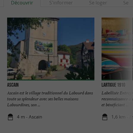
Découvrir
S'informer
Se loger
Se r
Ascain
Lartigue 1910
Ascain est le village traditionnel du Labourd dans
Labellisée Entrep
toute sa splendeur avec ses belles maisons
reconnaissance à s
Labourdines, son ...
et bénéficiant ...
4 m - Ascain
1,6 km - A