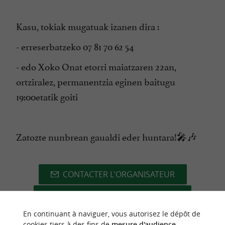
Kasu, tokiak mugatuak izanen dira :
- erreserbatzeko 07 81 70 62 54
- edo Xoko Onat etorri maiatzaren 22an,
ortziralez, permanentzia eginen baitugu
19:00etatik goiti
Zatozte nunbrean gaualdi eder huntara!🎤🎶
CONTACTER L'ORGANISATEUR
SITE INTERNET DE L'ÉVÈNEMENT
En continuant à naviguer, vous autorisez le dépôt de
cookies tiers à des fins de
mesure d'audience
.