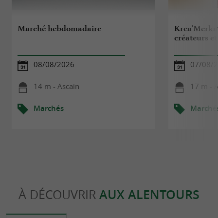
Marché hebdomadaire
Krea'Merka
créateurs e
08/08/2026
07/08/
14 m - Ascain
17 m - 
Marchés
Marché
À DÉCOUVRIR
AUX ALENTOURS