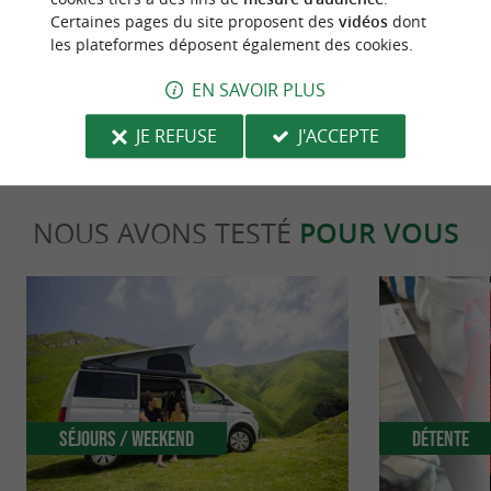
Certaines pages du site proposent des
vidéos
dont
les plateformes déposent également des cookies.
dernière mise à jour :
30/04/2026 à 01:58:39
EN SAVOIR PLUS
Source :
Evènement proposé par un internaute
JE REFUSE
J'ACCEPTE
NOUS AVONS TESTÉ
POUR VOUS
Séjours / Weekend
Détente