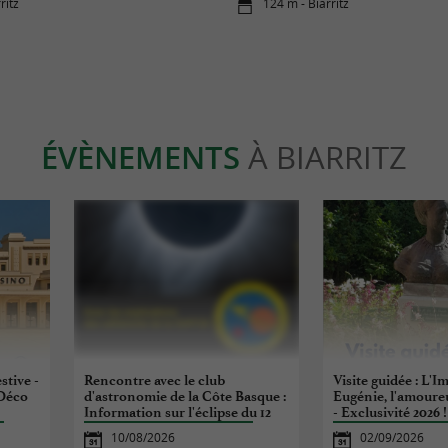
ritz
124 m - Biarritz
ÉVÈNEMENTS
À BIARRITZ
estive -
Rencontre avec le club
Visite guidée : L'I
 Déco
d'astronomie de la Côte Basque :
Eugénie, l'amoureu
Information sur l'éclipse du 12
- Exclusivité 2026 !
août
10/08/2026
02/09/2026