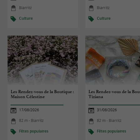
Biarritz
Biarritz
Culture
Culture
Les Rendez-vous de la Boutique :
Les Rendez-vous de la Bout
Maison Célestine
Tiziana
17/08/2026
31/08/2026
82 m - Biarritz
82 m - Biarritz
Fêtes populaires
Fêtes populaires