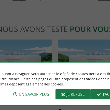
NOUS AVONS TESTÉ
POUR VOU
inuant à naviguer, vous autorisez le dépôt de cookies tiers à des fi
Actualités
 d'audience
. Certaines pages du site proposent des
vidéos
dont le
ormes déposent également des cookies.
EN SAVOIR PLUS
JE REFUSE
J'A
bar à vins de quartier qu'on
La Marine, votre futur port d'atta