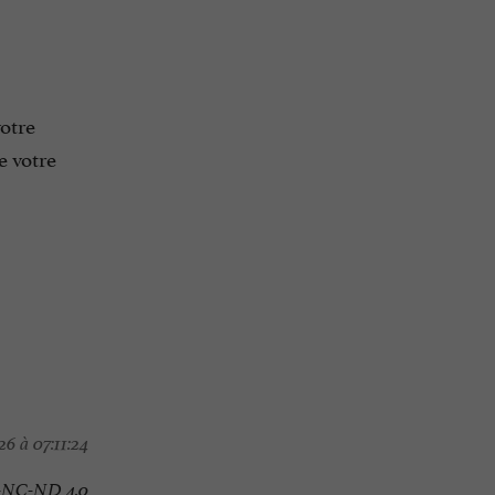
votre
 votre
6 à 07:11:24
-NC-ND 4.0