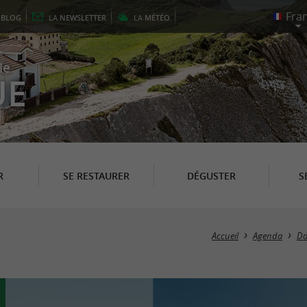
E
BLOG
LA
NEWSLETTER
LA
MÉTÉO
le
UE
R
SE RESTAURER
DÉGUSTER
S
Accueil
Agenda
Da