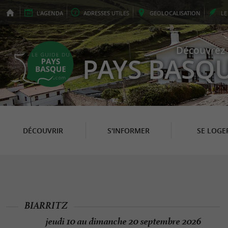
L'
AGENDA
ADRESSES
UTILES
GEO
LOCALISATION
L
Découvrez 
PAYS BASQ
DÉCOUVRIR
S'INFORMER
SE LOGE
BIARRITZ
jeudi 10 au dimanche 20 septembre 2026