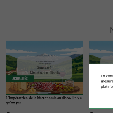
En cont
Actualités
Actualités
mesure
platef
L'Impératrice, de la bistronomie au disco, il n'y a
Chéri Bibi, le 
qu'un pas
cherchait tous