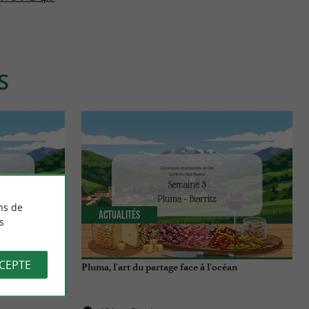
S
ns de
Actualités
s
CCEPTE
che
Pluma, l'art du partage face à l'océan