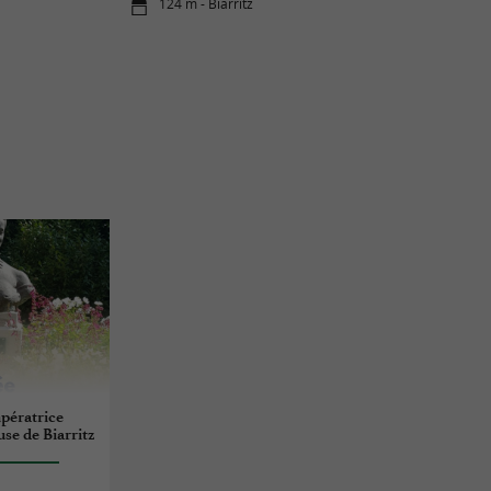
124 m - Biarritz
mpératrice
se de Biarritz