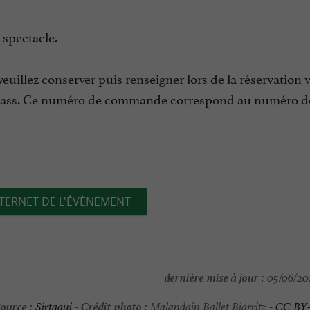
 spectacle.
euillez conserver puis renseigner lors de la réservation 
pass. Ce numéro de commande correspond au numéro de
NTERNET DE L'ÉVÈNEMENT
dernière mise à jour :
05/06/202
ource :
Crédit photo :
Sirtaqui
-
Malandain Ballet Biarritz -
CC BY