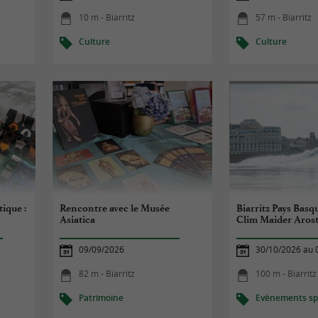
10 m - Biarritz
57 m - Biarritz
Culture
Culture
ique :
Rencontre avec le Musée
Biarritz Pays Bas
Asiatica
Clim Maider Aros
09/09/2026
30/10/2026 au 
82 m - Biarritz
100 m - Biarritz
Patrimoine
Evènements spo