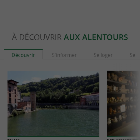
À DÉCOUVRIR
AUX ALENTOURS
Découvrir
S'informer
Se loger
Se r