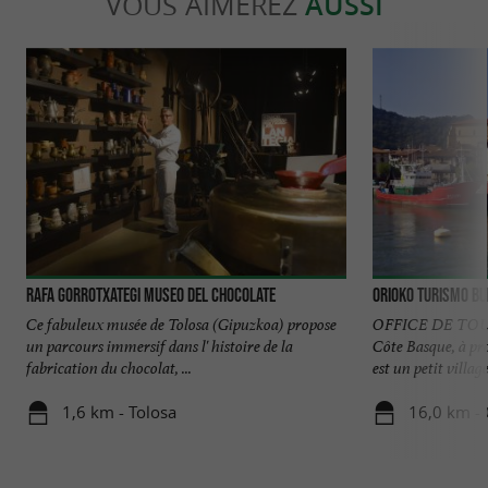
VOUS AIMEREZ
AUSSI
RAFA GORROTXATEGI MUSEO DEL CHOCOLATE
Orioko Turismo B
Ce fabuleux musée de Tolosa (Gipuzkoa) propose
OFFICE DE TOUR
un parcours immersif dans l' histoire de la
Côte Basque, à pr
fabrication du chocolat, ...
est un petit village 
1,6 km - Tolosa
16,0 km - 