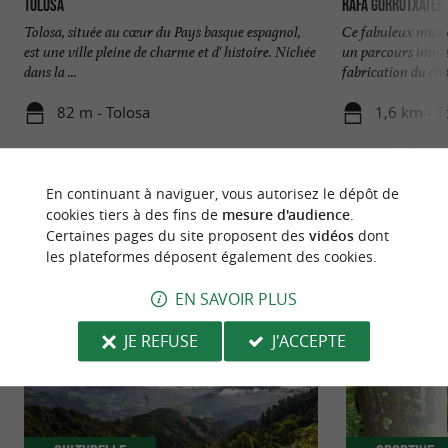
Tolosa
RAFA GORROTXATEGI
Tolosa, située au cœur du Pays basque espagnol,
Ce fabuleux musée
est une ville pleine de charme et d' histoire. Nichée
un parcours immers
dans la ...
fabrication du choc
82 m - Tolosa
1,6 km - T
En continuant à naviguer, vous autorisez le dépôt de
cookies tiers à des fins de
mesure d'audience
.
Certaines pages du site proposent des
vidéos
dont
les plateformes déposent également des cookies.
NOUS AVONS TESTÉ
POUR VOUS
EN SAVOIR PLUS
JE REFUSE
J'ACCEPTE