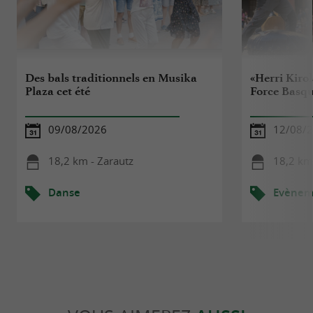
Des bals traditionnels en Musika
«Herri Kiro
Plaza cet été
Force Basq
09/08/2026
12/08/
18,2 km - Zarautz
18,2 km
Danse
Evèneme