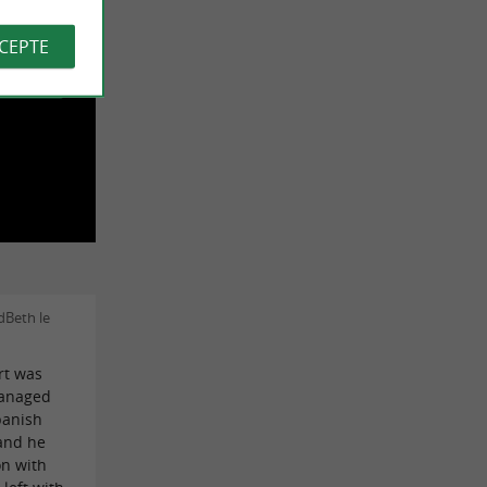
ôt
CCEPTE
VIDÉO
dBeth le
rt was
managed
panish
and he
on with