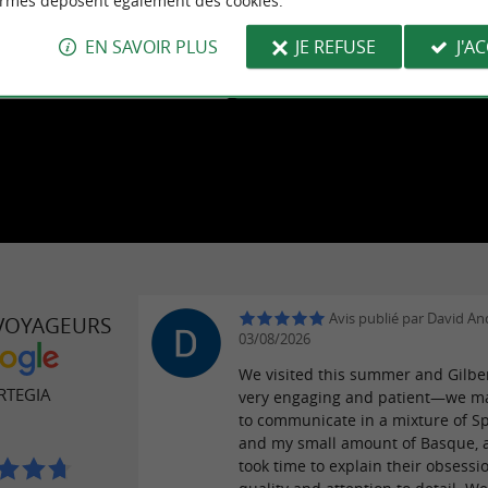
ormes déposent également des cookies.
mpossible d'afficher cette vidéo car vous vous êtes opposé au dép
des cookies tiers.
En savoir plus
EN SAVOIR PLUS
JE REFUSE
J'A
PTER LES COOKIES TIERS
OUVRIR LA PAGE DE LA 
Avis publié par David An
 VOYAGEURS
03/08/2026
We visited this summer and Gilbe
RTEGIA
very engaging and patient—we 
to communicate in a mixture of S
and my small amount of Basque, 
took time to explain their obsessi