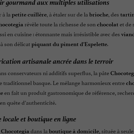
ir gourmand aux multiples utilisations
 à la
, à étaler sur de la
, des
petite cuillère
brioche
tarti
révèle toute la richesse de son
et de 
hocotegia
chocolat
ussi en cuisine : étonnante mais irrésistible avec des
vian
 à son délicat
.
piquant du piment d’Espelette
ication artisanale ancrée dans le terroir
s conservateurs ni additifs superflus, la pâte
Chocoteg
ire traditionnel basque. Le mélange harmonieux entre
cho
en fait un produit gastronomique de référence, recherc
te
en quête d’authenticité.
 locale et boutique en ligne
z
dans la
, située à seul
Chocotegia
boutique à domicile