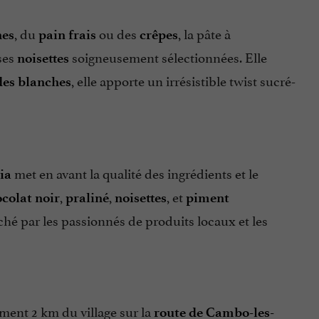
, du
ou des
, la pâte à
nes
pain frais
crêpes
ses
soigneusement sélectionnées. Elle
noisettes
, elle apporte un irrésistible twist sucré-
des blanches
met en avant la qualité des ingrédients et le
ia
,
,
, et
colat noir
praliné
noisettes
piment
hé par les passionnés de produits locaux et les
ement 2 km du village sur la
route de Cambo-les-