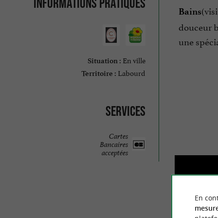
Informations pratiques
(vis
Bains
douceur ba
une spéci
En ville
Situation :
Labourd
Territoire :
Services
Cartes
Bancaires
acceptées
En cont
mesure