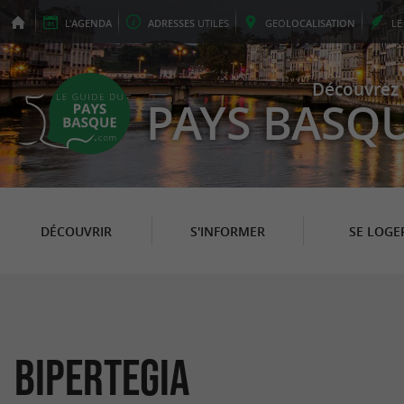
L'
AGENDA
ADRESSES
UTILES
GEO
LOCALISATION
L
Découvrez 
PAYS BASQ
DÉCOUVRIR
S'INFORMER
SE LOGE
Bipertegia