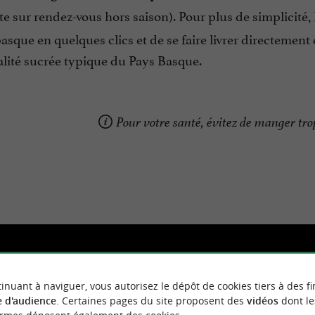
ite sur rendez-vous hors saison). Pour plus de simplicité,
sque en quelques clics et de se faire livrer directement
alité sucrée typique du Pays Basque.
Pour votre santé, évitez de manger trop
inuant à naviguer, vous autorisez le dépôt de cookies tiers à des fi
 d'audience
. Certaines pages du site proposent des
vidéos
dont le