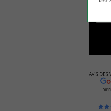
platef
I
ACCE
AVIS DES
BIPE