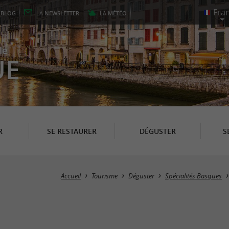
E
BLOG
LA
NEWSLETTER
LA
MÉTÉO
le
UE
R
SE RESTAURER
DÉGUSTER
S
Accueil
Tourisme
Déguster
Spécialités Basques