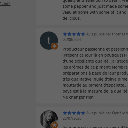
quality and attention to detail. We
 avis
some pepper and just made some
veau at home with some of it and 
delicious.
Avis publié par thomas V
02/08/2026
Producteur passionné et passionn
(Présent ce jour là en boutique) P
d'une excellente qualité, j'ai (re)d
les arômes de ce piment! Nombr
préparations à base de leur prod
très qualitative (huile d'olive pime
moutarde au piment d'espelette,...
payé est à la mesure de la qualit
Ne changer rien
Avis publié par Ophélie V
26/07/2026
Boutique très sympa au cœur d’Es