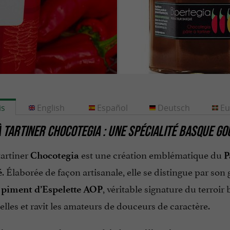
is
English
Español
Deutsch
Eu
À TARTINER CHOCOTEGIA : UNE SPÉCIALITÉ BASQUE 
tartiner
est une création emblématique du
Chocotegia
P
. Élaborée de façon artisanale, elle se distingue par son
é
e
, véritable signature du terroir
piment d’Espelette AOP
elles et ravit les amateurs de douceurs de caractère.