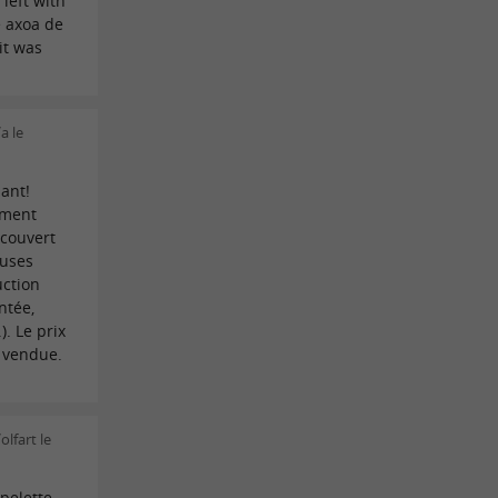
 left with
 axoa de
it was
a le
ant!
iment
écouvert
euses
uction
ntée,
). Le prix
é vendue.
olfart le
pelette.