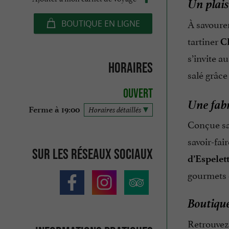
Un plais
À savourer
BOUTIQUE EN LIGNE
tartiner
C
s’invite a
Horaires
salé grâce
Ouvert
Une fabr
Ferme à 19:00
Horaires détaillés
Conçue san
savoir-fa
Sur les réseaux sociaux
d’Espelet
gourmets 
Boutique
Retrouve