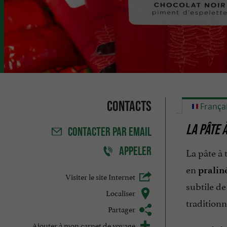
Contacts
França
LA PÂTE 
CONTACTER
PAR EMAIL
APPELER
La pâte à 
en
pralin
Visiter le site Internet
subtile d
Localiser
traditionn
Partager
Ajouter à mon carnet de voyage