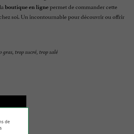
 la
permet de commander cette
boutique en ligne
 chez soi. Un incontournable pour découvrir ou offrir
 gras, trop sucré, trop salé
ns de
s