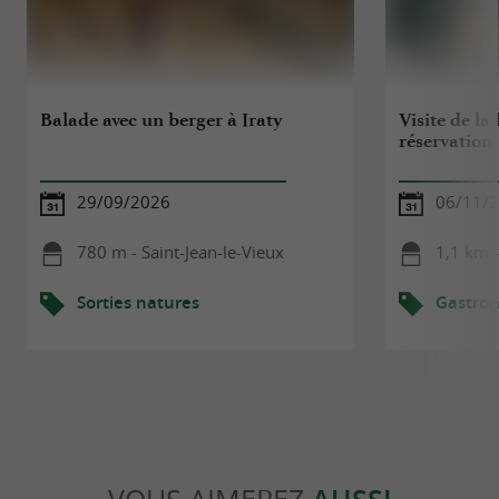
Balade avec un berger à Iraty
Visite de la 
réservation
29/09/2026
06/11/
780 m - Saint-Jean-le-Vieux
1,1 km -
Sorties natures
Gastro