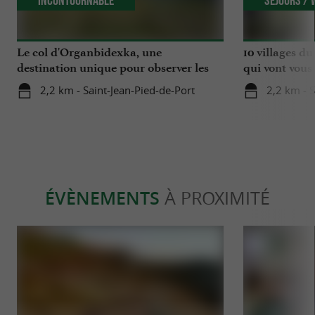
Incontournable
Séjours /
Le col d'Organbidexka, une
10 villages d
destination unique pour observer les
qui vont vous 
oiseaux au Pays Basque
2,2 km - Saint-Jean-Pied-de-Port
2,2 km - S
ÉVÈNEMENTS
À PROXIMITÉ