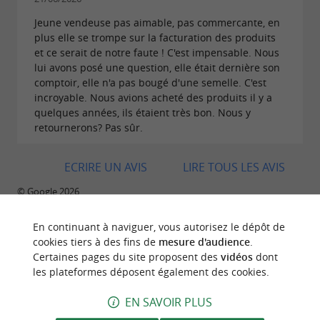
Jeune vendeuse pas aimable, pas commercante, en
plus elle se trompe sur la facturation des produits
et ce serait de notre faute ! C'est impensable. Nous
lui avons posé une question, elle était dernière son
comptoir, elle n'a pas bougé d'une semelle. C'est
incroyable. Nous avions acheté des produits il y a
quelques années, ils étaient très bon. Nous y
retournerons? Pas sûr.
ECRIRE UN AVIS
LIRE TOUS LES AVIS
© Google 2026
En continuant à naviguer, vous autorisez le dépôt de
cookies tiers à des fins de
mesure d'audience
.
Certaines pages du site proposent des
vidéos
dont
BALADES
À PROXIMITÉ
les plateformes déposent également des cookies.
EN SAVOIR PLUS