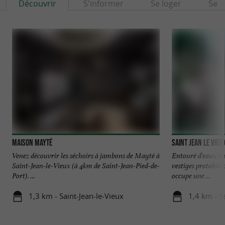
Découvrir
S'informer
Se loger
Se r
Maison Mayté
Saint Jean le Vieu
Venez découvrir les séchoirs à jambons de Mayté à
Entouré d'eaux vi
Saint-Jean-le-Vieux (à 4km de Saint-Jean-Pied-de-
vestiges protohist
Port). ...
occupe une ...
1,3 km - Saint-Jean-le-Vieux
1,4 km - S