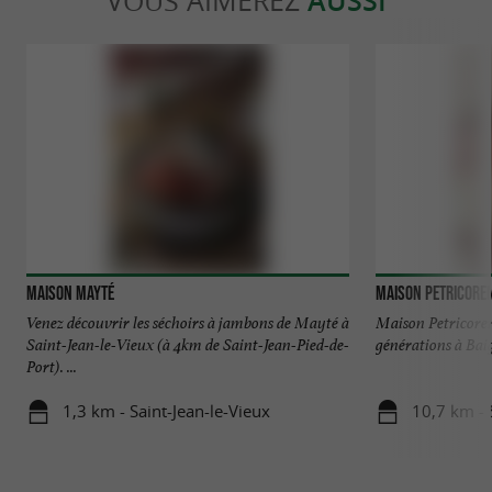
VOUS AIMEREZ
AUSSI
Maison Mayté
Maison Petricore
Venez découvrir les séchoirs à jambons de Mayté à
Maison Petricoren
Saint-Jean-le-Vieux (à 4km de Saint-Jean-Pied-de-
générations à Baigo
Port). ...
1,3 km - Saint-Jean-le-Vieux
10,7 km - 