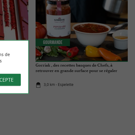
Gourmande
ns de
s
te du village
Gorriak , des recettes basques de Chefs, à
retrouver en grande surface pour se régaler
CCEPTE
3,0 km - Espelette