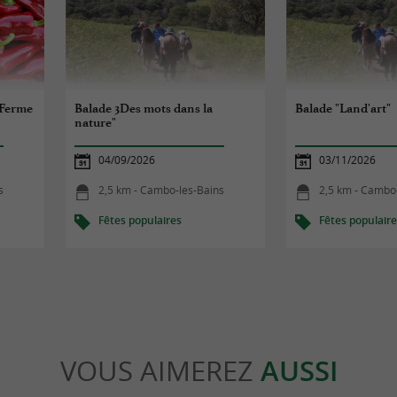
 Ferme
Balade 3Des mots dans la
Balade "Land'art"
nature"
04/09/2026
03/11/2026
s
2,5 km - Cambo-les-Bains
2,5 km - Cambo
Fêtes populaires
Fêtes populair
VOUS AIMEREZ
AUSSI