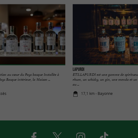
Lapurdi
tion au cœur du Pays basque Installée à
ETS.LAPURDI est une gamme de spiritue
ays Basque intérieur, la Maison ...
rhum, un whisky, un gin, une menda et un
au ...
ssès
17,1 km - Bayonne