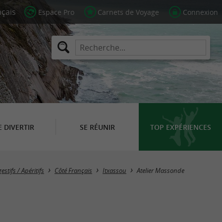
Espace Pro
Carnets de Voyage
Connexion
E DIVERTIR
SE RÉUNIR
TOP EXPÉRIENCES
estifs / Apéritifs
Côté Français
Itxassou
Atelier Massonde