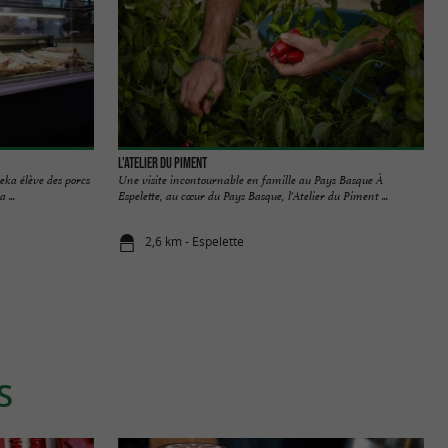
L'Atelier du Piment
eka élève des porcs
Une visite incontournable en famille au Pays Basque À
 ...
Espelette, au cœur du Pays Basque, l'Atelier du Piment ...
2,6 km - Espelette
S