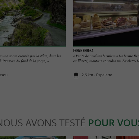
Ferme Erreka
t une gorge creusée par la Nive, dans les
« Vente de produits fermiers » La ferme Err
 Itxassou. Au fond de la gorge, ...
en liberté, moutons et poules sur Espelette. La
assou
2,6 km - Espelette
NOUS AVONS TESTÉ
POUR VOU