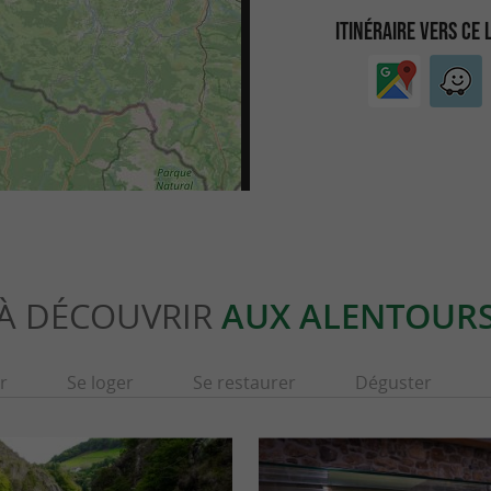
ITINÉRAIRE VERS CE 
À DÉCOUVRIR
AUX ALENTOUR
r
Se loger
Se restaurer
Déguster