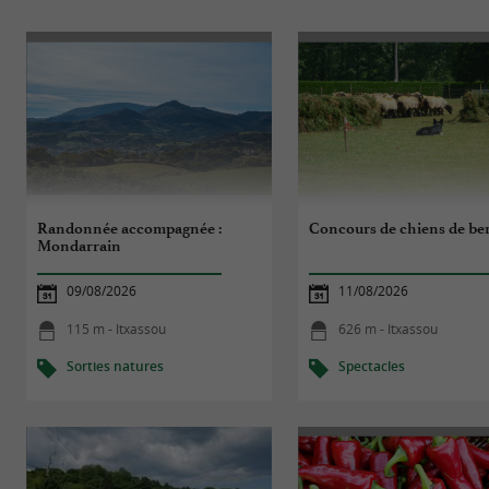
Randonnée accompagnée :
Concours de chiens de be
Mondarrain
09/08/2026
11/08/2026
115 m - Itxassou
626 m - Itxassou
Sorties natures
Spectacles