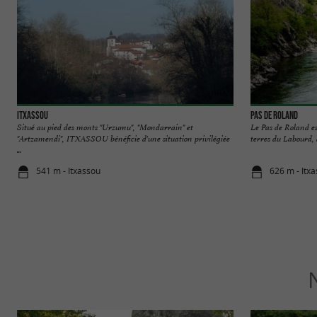
ITXASSOU
Pas de Roland
Situé au pied des monts "Urzumu", "Mondarrain" et
Le Pas de Roland es
"Artzamendi", ITXASSOU bénéficie d'une situation privilégiée
terres du Labourd, à
...
541 m - Itxassou
626 m - Itx