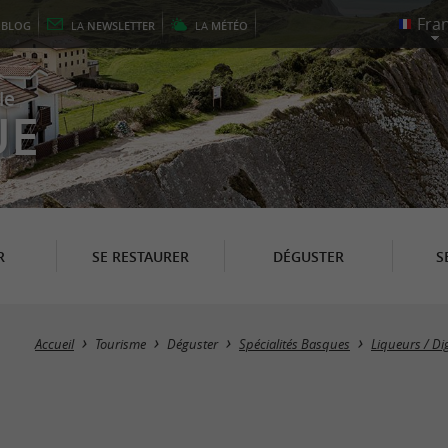
E
BLOG
LA
NEWSLETTER
LA
MÉTÉO
le
UE
R
SE RESTAURER
DÉGUSTER
S
Accueil
Tourisme
Déguster
Spécialités Basques
Liqueurs / Dig