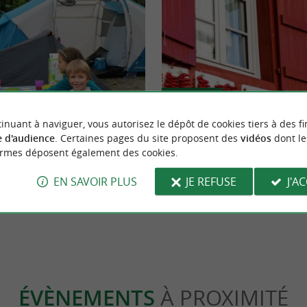
Festive
inuant à naviguer, vous autorisez le dépôt de cookies tiers à des fi
 d'audience
. Certaines pages du site proposent des
vidéos
dont le
us pouvoir vous passer de votre
La fête du piment d’Espelette, la fê
ormes déposent également des cookies.
incontournable !
EN SAVOIR PLUS
JE REFUSE
J'A
assou
3,0 km - Espelette
ÉVÈNEMENTS
À PROXIMITÉ