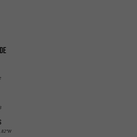
DE
e
3
S
6.82"W