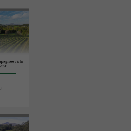
agnée : à la
ment
u
s