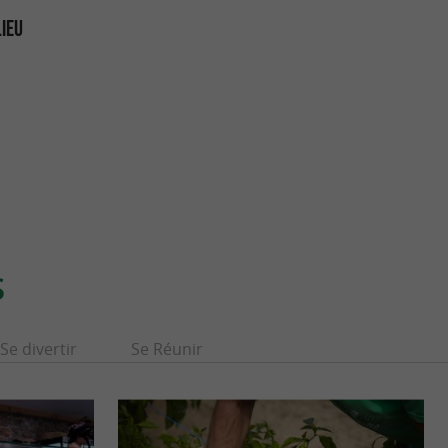
LIEU
S
Se divertir
Se Réunir