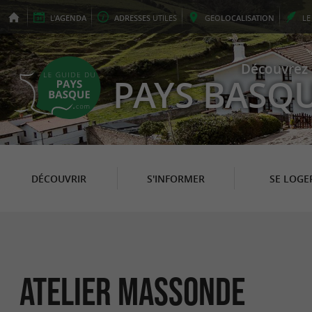
L'
AGENDA
ADRESSES
UTILES
GEO
LOCALISATION
L
Découvrez 
PAYS BASQ
DÉCOUVRIR
S'INFORMER
SE LOGE
Atelier Massonde