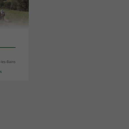
-les-Bains
es