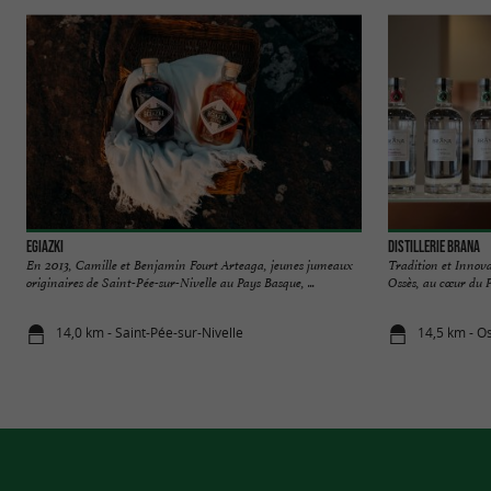
Egiazki
Distillerie Brana
En 2013, Camille et Benjamin Fourt Arteaga, jeunes jumeaux
Tradition et Innova
originaires de Saint-Pée-sur-Nivelle au Pays Basque, ...
Ossès, au cœur du P
14,0 km - Saint-Pée-sur-Nivelle
14,5 km - O