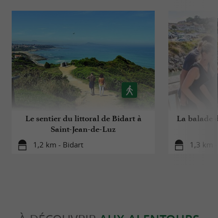
Le sentier du littoral de Bidart à
La balade 
Saint-Jean-de-Luz
1,2 km - Bidart
1,3 km -