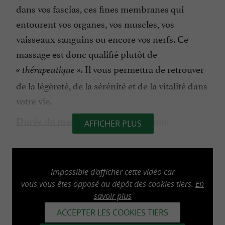
dans vos fascias, ces fines membranes qui
entourent vos organes, vos muscles, vos
vaisseaux sanguins ou encore vos nerfs. Ce
massage est donc qualifié plutôt de
. Il vous permettra de retrouver
« thérapeutique »
de la légèreté, de la sérénité et de la vitalité dans
votre vie.
: 60 min ou 90 min
Durée du massage
AFFICHER PLUS
ZOOM sur les fascias
Impossible d'afficher cette vidéo car
vous vous êtes opposé au dépôt des cookies tiers.
En
Que sont les
? Il s'agit d'un organe à part
fascias
savoir plus
entière. Ils constituent une membrane qui
ACCEPTER LES COOKIES TIERS
entoure et relie toutes les structures de votre