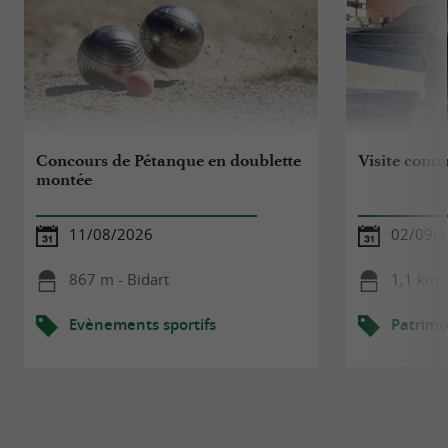
Concours de Pétanque en doublette
Visite comm
montée
11/08/2026
02/09/
867 m - Bidart
1,1 km -
Evènements sportifs
Patrimo