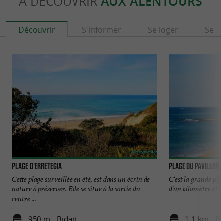
À DÉCOUVRIR
AUX ALENTOURS
Découvrir
S'informer
Se loger
Se r
Plage d'Erretegia
Plage du Pavillon
Cette plage surveillée en été, est dans un écrin de
C'est la grande pla
nature à préserver. Elle se situe à la sortie du
d'un kilomètre et so
centre ...
950 m - Bidart
1,1 km - B