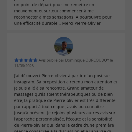
bonne mobilité de vos fascias.
un point de départ pour me remettre en
mouvement et surtout commencer à me
reconnecter à mes sensations. A poursuivre pour
une efficacité durable... Merci Pierre-Olivier
Un massage relaxant et enveloppant
Je vous offre un
qui combine
massage
relaxant
des techniques hawaïennes et intuitives pour
apaiser le corps et l'esprit. J'utilise mes mains et
Avis publié par Dominique OURCOUDOY le
mes avants-bras pour appliquer une pression
11/06/2026
rythmique, accompagnée d'une musiques
J'ai découvert Pierre-olivier à partir d'un post sur
Instagram. Sa proposition a retenu mon attention et
relaxante pour renforcer la sensation de bien-
je suis allé à sa rencontre. Grand amateur de
être. Il s'agit de dénouer les tensions
massages qu'ils soient thérapeutiques ou de bien
être, la pratique de Pierre-olivier est très différente
musculaires, réduire votre stress et d'équilibrer
par rapport à tout ce que j'avais pu connaitre
vos énergies féminines et masculines. Un vrai
jusqu'à présent. Je rejoins plusieurs autres avis sur
moment de détente et de lâcher-prise !
l'approche personnalisée, l'écoute et la sensibilité
de Pierre-olivier qui, dans le cadre d'une première
séance consacrée à la discussion et à l'analyse du