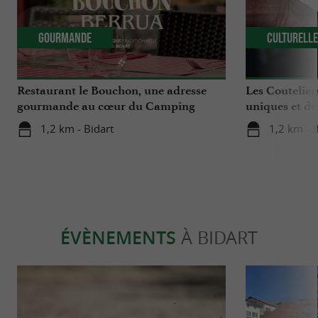
Gourmande
Culturell
Restaurant le Bouchon, une adresse
Les Coutelier
gourmande au cœur du Camping
uniques et de
Berrua 4* à Bidart
Bidart
1,2 km - Bidart
1,2 km - B
ÉVÈNEMENTS
À BIDART