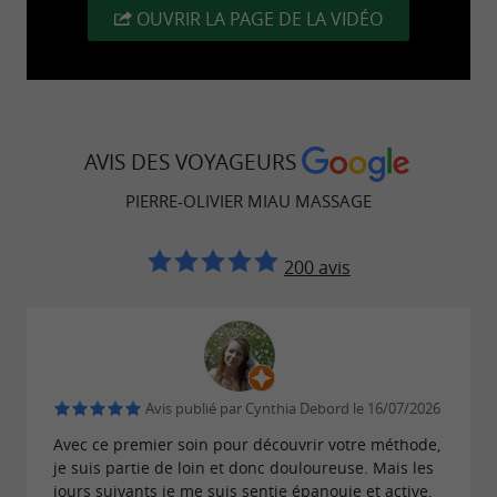
OUVRIR LA PAGE DE LA VIDÉO
corps. Ils ressemblent à une vaste toile
d'araignée qui entoure chaque organe, chaque
muscle, chaque os, chaque nerf, chaque
vaisseau sanguin et s'y insère. Ils sont formés de
tissu conjonctif, riche en collagène et en eau. Au
AVIS DES VOYAGEURS
fil du temps, vos fascias vont se rigidifier suite à
PIERRE-OLIVIER MIAU MASSAGE
vos différents traumatismes physiques et
émotionnels. Ces crispations tissulaires vont
200 avis
avoir un impact sur votre santé physique,
émotionnelle et mentale. La mobilité de vos
fascias contribue à la bonne circulation des
fluides corporels que sont le sang ou la lymphe.
Avis publié par Cynthia Debord le 16/07/2026
Avec ce premier soin pour découvrir votre méthode,
Votre santé au quotidien dépend donc de la
je suis partie de loin et donc douloureuse. Mais les
jours suivants je me suis sentie épanouie et active,