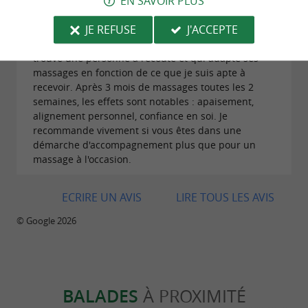
EN SAVOIR PLUS
31/05/2026
JE REFUSE
J'ACCEPTE
Les séances de Pierre Olivier sont s'inscrivent dans
un programme sur le long terme. Je suis ravi d'avoir
trouvé une personne à l'écoute et qui adapte ses
massages en fonction de ce que je suis apte à
recevoir. Après 3 mois de massages toutes les 2
semaines, les effets sont notables : apaisement,
alignement personnel, confiance en soi. Je
recommande vivement si vous êtes dans une
démarche d'accompagnement plus que pour un
massage à l'occasion.
ECRIRE UN AVIS
LIRE TOUS LES AVIS
© Google 2026
BALADES
À PROXIMITÉ