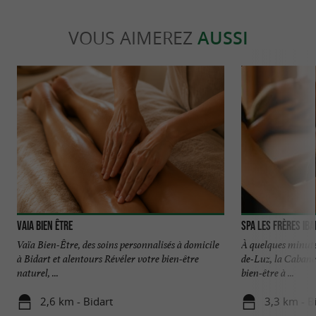
VOUS AIMEREZ
AUSSI
Vaia Bien Être
Spa Les Frères Ib
Vaïa Bien-Être, des soins personnalisés à domicile
À quelques minutes
à Bidart et alentours Révéler votre bien-être
de-Luz, la Cabane
naturel, ...
bien-être à ...
2,6 km - Bidart
3,3 km - B