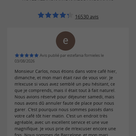
,
mouvement de la « Nouvelle Cuisine Basque »
16530 avis
initié par Karlos aux côtés d'Arzak et Subijana.
La salle à manger principale et la terrasse
offrent
une vue imprenable sur la mer
. Le bar, ouvert de 8h à minuit
Cantabrique
(jusqu'à 1h en été), sert petits-déjeuners,
Avis publié par estefania fornieles le
03/08/2026
pintxos, amuse-bouches et en-cas dans une
Monsieur Carlos, nous étions dans votre café hier,
ambiance décontractée avec vue sur la plage. À
dimanche, et mon mari était ravi de vous voir. Je
noter également :
la pâtisserie de Joseba
m'excuse si vous avez semblé un peu hésitant, ce
que je comprends, mais il était tout à fait naturel.
, qui propose pains, gâteaux et
Arguiñano
Nous avions réservé pour déjeuner samedi, mais
chocolats artisanaux.
nous avons dû annuler faute de place pour nous
garer. C'est pourquoi nous sommes passés dans
votre café tôt hier matin. C'est un endroit très
agréable, avec un excellent service et une vue
Hébergement et services
magnifique. Je vous prie de m'excuser encore une
fois. Nous sommes de Barcelone, et mon mari