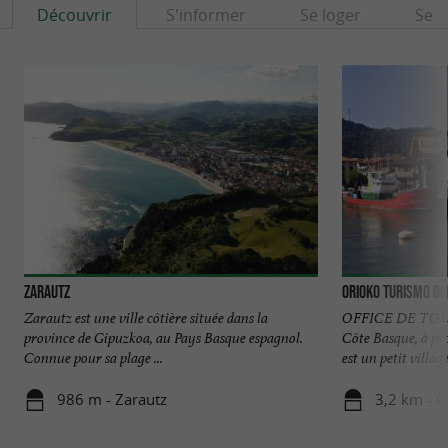
Découvrir
S'informer
Se loger
Se r
Zarautz
Orioko Turismo B
Zarautz est une ville côtière située dans la
OFFICE DE TOUR
province de Gipuzkoa, au Pays Basque espagnol.
Côte Basque, à pr
Connue pour sa plage ...
est un petit village 
986 m - Zarautz
3,2 km - O