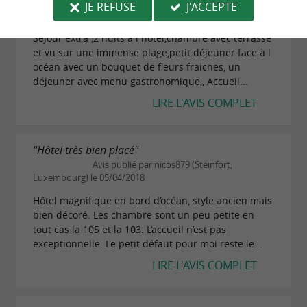
"Bikain"
JE REFUSE
J'ACCEPTE
Avis publié par Pantxika U le 24/10/2024
Sejour extra ,2 nuits à l hôtel,chambre avec terrasse
et vu sur une immense plage,petit déjeuner face à l
océan avec un bouquet de fleurs fraiches, un
déjeuner avec menu gastronomique,, Accueil...
LIRE L'AVIS COMPLET
"Hôtel très bien placé"
Avis publié par nicos879 (Steinfort,
Luxembourg) le 05/04/2018
Hôtel magnifique en bord d’océan, style ancien mais
bien décoré. Les chambre sont un peu petite en
tout cas la 105 et la 103. L’accueil n’est pas
exceptionnelle. Le petit défaut pour moi reste le...
LIRE L'AVIS COMPLET