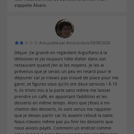
Cet hôtel quatre étoiles propose
12 chambres
s'appelle Álvaro.
avec minibar, Wi-Fi, coffre-fort et
climatisées
service d'étage, ainsi que des suites junior avec
terrasse et vue sur la mer. Il dispose également
d'un parking, d'un local à vélos, d'une
Avis publié par Anna Jorda le 03/08/2026
blanchisserie et d'une salle de réunion. Son
Déçue. J'ai grandi en regardant Arguiñano à la
télévision et j'ai toujours hâte d'aller dans son
atmosphère chaleureuse et accueillante est
restaurant quand j'en ai les moyens. Je les ai
particulièrement appréciable et crée une
prévenus que je serais un peu en retard pour le
déjeuner car je n'avais pas trouvé de place pour me
.
ambiance conviviale et chaleureuse
garer, et figurez-vous qu'ils ont deux services ! À 15
h, ils m'ont mis à la porte sans même me laisser
prendre un café, en apportant l'addition et les
desserts en même temps. Alors que j'étais à mi-
Pourquoi choisir cet établissement ?
chemin des desserts, ils sont venus me rappeler
que je devais partir car ils avaient reloué la table.
Grâce à sa gestion familiale,
son restaurant
Nous n'avons même pas pu finir les desserts que
nous avions payés. Comment un endroit comme
,
et
prestigieux
sa terrasse panoramique
son