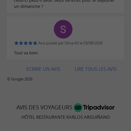
celui-ci peut-il avoir deux services pour le déjeuner
à proximité de la
un dimanche ?
emplacement exceptionnel
plage et du centre de Zarautz, l'Hôtel Karlos
Arguiñano répond parfaitement aux attentes
des voyageurs en quête
d'authenticité, de
. La
confort et d'excellence culinaire
Avis publié par Silvia AS le 03/08/2026
renommée du chef Karlos Arguiñano confère à
Tout va bien
l'établissement une dimension culturelle
ECRIRE UN AVIS
LIRE TOUS LES AVIS
unique, enrichie par un héritage transmis de
génération en génération.
© Google 2026
AVIS DES VOYAGEURS
HÔTEL RESTAURANTE KARLOS ARGUIÑANO