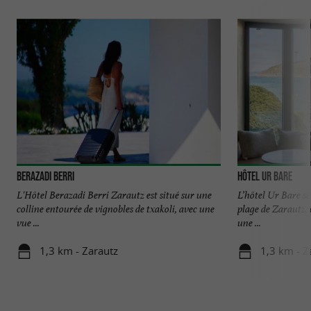
Berazadi Berri
Hôtel Ur Bare
L'Hôtel Berazadi Berri Zarautz est situé sur une
L’hôtel Ur Bare se
colline entourée de vignobles de txakoli, avec une
plage de Zarautz,
vue ...
une ...
1,3 km - Zarautz
1,3 km - Z