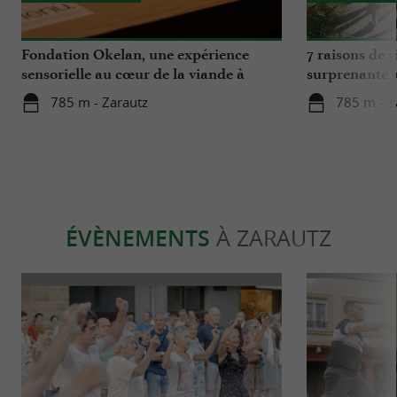
Fondation Okelan, une expérience
7 raisons de v
sensorielle au cœur de la viande à
surprenante 
Guipuscoa
Cantabrique
785 m - Zarautz
785 m - Z
ÉVÈNEMENTS
À ZARAUTZ