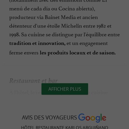
menú de cada día ou Cocina abierta),
producteur via Bainet Media et ancien
détenteur d'une étoile Michelin entre 1982 et
1998. Sa cuisine se distingue par l'équilibre entre
et un engagement
tradition et innovation,
ferme envers
.
les produits locaux et de saison
Restaurant et bar
AFFICHER PLUS
À l'hôtel, le restaurant propose une cuisine
basque revisitée, mettant à l'honneur les
produits locaux. Cet établissement incarne
l'essence même de
AVIS DES VOYAGEURS
la gastronomie basque
directement inspirée du
contemporaine,
HÔTEL RESTAURANTE KARLOS ARGUIÑANO