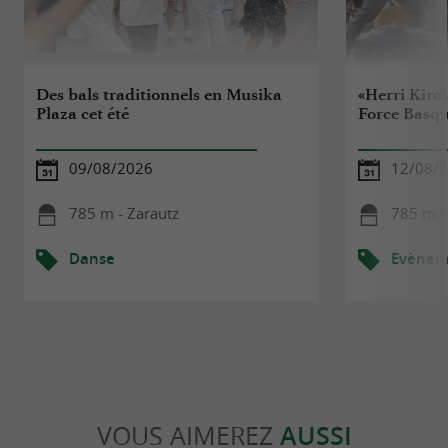
Des bals traditionnels en Musika
«Herri Kiro
Plaza cet été
Force Basq
09/08/2026
12/08/
785 m - Zarautz
785 m -
Danse
Evèneme
VOUS AIMEREZ
AUSSI