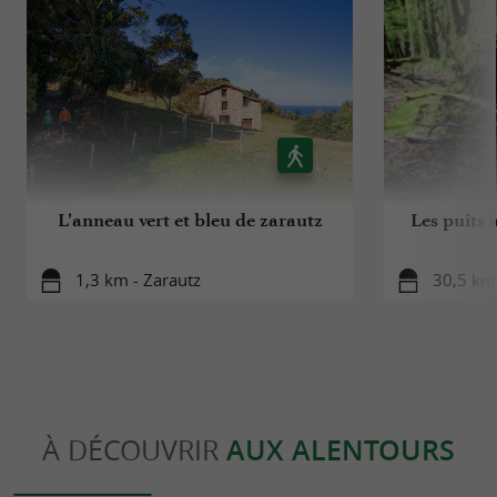
L’anneau vert et bleu de zarautz
Les puits à
1,3 km - Zarautz
30,5 km 
À DÉCOUVRIR
AUX ALENTOURS