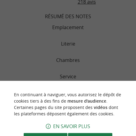
218 avis
RÉSUMÉ DES NOTES
Emplacement
Literie
Chambres
Service
Qualité/prix
En continuant à naviguer, vous autorisez le dépôt de
cookies tiers à des fins de
mesure d'audience
.
Certaines pages du site proposent des
vidéos
dont
Propreté
les plateformes déposent également des cookies.
EN SAVOIR PLUS