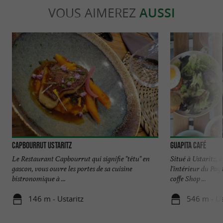
VOUS AIMEREZ
AUSSI
Capbourrut Ustaritz
Guapita café
Le Restaurant Capbourrut qui signifie "têtu" en
Situé à Ustaritz, 
gascon, vous ouvre les portes de sa cuisine
l'intérieur du Pay
bistronomique à ...
coffe Shop ...
146 m - Ustaritz
546 m - Us