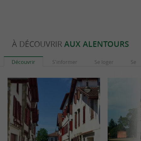
À DÉCOUVRIR
AUX ALENTOURS
Découvrir
S'informer
Se loger
Se r