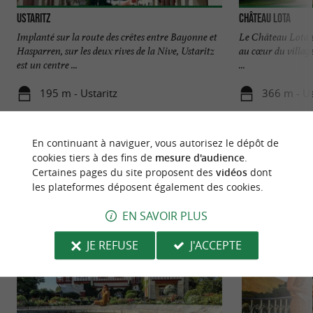
Ustaritz
Château Lota
Implanté sur la route des crêtes entre Bayonne et
Le Château Lota se
Hasparren, sur les deux rives de la Nive, Ustaritz
au cœur du village 
est un centre ...
...
195 m - Ustaritz
366 m - Us
En continuant à naviguer, vous autorisez le dépôt de
cookies tiers à des fins de
mesure d'audience
.
Certaines pages du site proposent des
vidéos
dont
les plateformes déposent également des cookies.
NOUS AVONS TESTÉ
POUR VOUS
EN SAVOIR PLUS
JE REFUSE
J'ACCEPTE