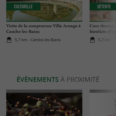
Culturelle
Détente
Visite de la somptueuse Villa Arnaga à
Cure thermale
Cambo-les-Bains
bienfaits d’u
naturelle et l
5,7 km - Cambo-les-Bains
5,7 km - 
ÉVÈNEMENTS
À PROXIMITÉ