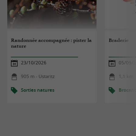
Randonnée accompagnée : pister la
Braderie
nature
23/10/2026
05/09/
905 m - Ustaritz
1,1 km -
Sorties natures
Brocant