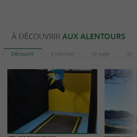
À DÉCOUVRIR
AUX ALENTOURS
Découvrir
S'informer
Se loger
Se r