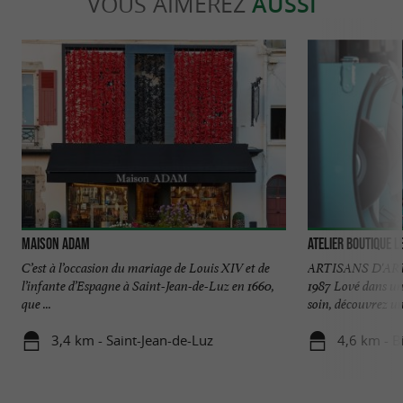
VOUS AIMEREZ
AUSSI
Maison Adam
Atelier Boutique 
C’est à l’occasion du mariage de Louis XIV et de
ARTISANS D'AR
l’infante d’Espagne à Saint-Jean-de-Luz en 1660,
1987 Lové dans un
que ...
soin, découvrez un
3,4 km - Saint-Jean-de-Luz
4,6 km - B