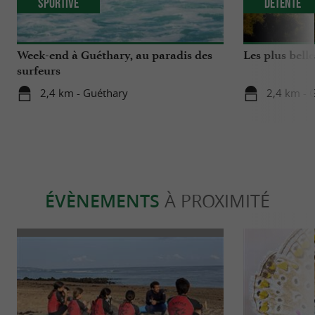
Sportive
Détente
Week-end à Guéthary, au paradis des
Les plus bell
surfeurs
2,4 km - Guéthary
2,4 km - 
ÉVÈNEMENTS
À PROXIMITÉ