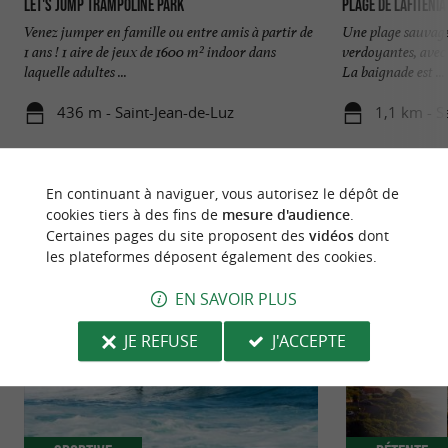
Let's Jump Trampoline Park
Plage de Lafitenia
Venez jumper en famille ou entre amis à partir de
Une plage sauvage
1 ans ! 1 aire de jeux de 1600 m² indoor dans
verdoyantes, avec 
laquelle adultes ...
La baignade est ...
436 m - Saint-Jean-de-Luz
1,1 km - S
En continuant à naviguer, vous autorisez le dépôt de
cookies tiers à des fins de
mesure d'audience
.
Certaines pages du site proposent des
vidéos
dont
les plateformes déposent également des cookies.
NOUS AVONS TESTÉ
POUR VOUS
EN SAVOIR PLUS
JE REFUSE
J'ACCEPTE