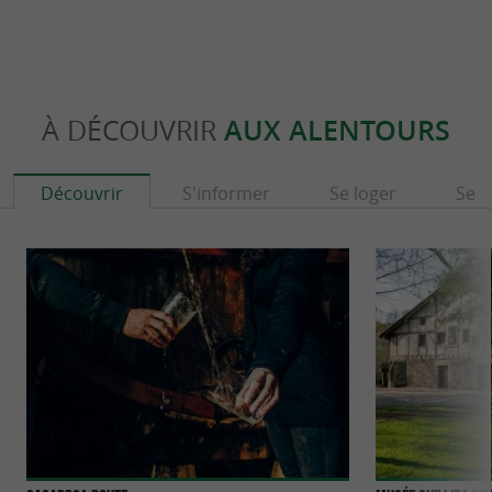
À DÉCOUVRIR
AUX ALENTOURS
Découvrir
S'informer
Se loger
Se r