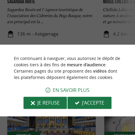
Sagardoa Route
Musée Chillida Le
Sagardoa Route est l' Agence touristique de
Chillida Leku : u
l'Association des Cidreries du Pays Basque, notre
nature À seulemen
axe principal est la ...
et 40 minutes de ..
136 m - Astigarraga
4,2 km - H
En continuant à naviguer, vous autorisez le dépôt de
cookies tiers à des fins de
mesure d'audience
.
Certaines pages du site proposent des
vidéos
dont
les plateformes déposent également des cookies.
NOUS AVONS TESTÉ
POUR VOUS
EN SAVOIR PLUS
JE REFUSE
J'ACCEPTE