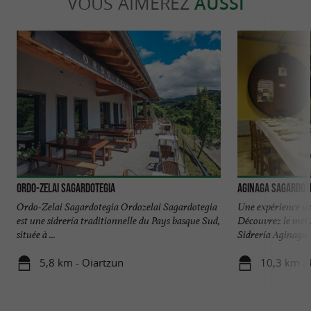
VOUS AIMEREZ
AUSSI
Ordo-Zelai Sagardotegia
AGINAGA SAGARDOT
Ordo-Zelai Sagardotegia Ordozelai Sagardotegia
Une expérience un
est une sidrería traditionnelle du Pays basque Sud,
Découvrez le meil
située à ...
Sidrería Aginaga. .
5,8 km - Oiartzun
10,3 km - 