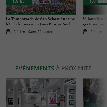
Festive
Gourmand
La Tamborrada de San Sebastián : une
Villano Bistr
fête à découvrir au Pays Basque Sud
gastronomiqu
hôtel boutiqu
3,1 km - Saint-Sébastien
3,1 km - 
Sébastien
ÉVÈNEMENTS
À PROXIMITÉ