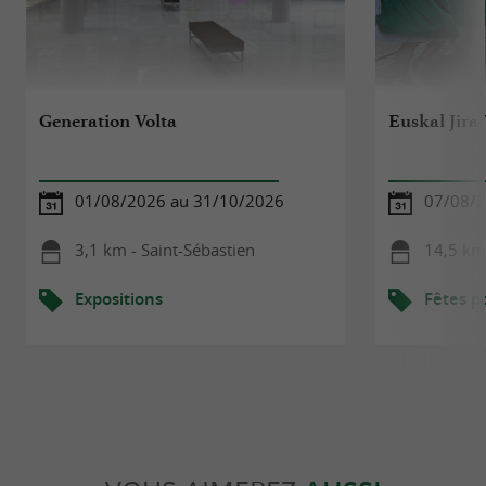
Generation Volta
Euskal Jira
01/08/2026 au 31/10/2026
07/08/2
3,1 km - Saint-Sébastien
14,5 km 
Expositions
Fêtes p