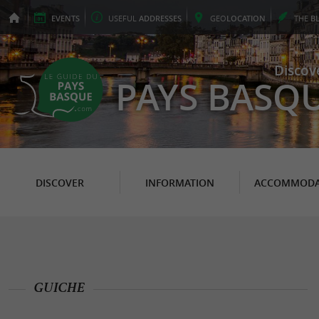
EVENTS
USEFUL
ADDRESSES
GEO
LOCATION
THE
B
Discov
PAYS BASQ
DISCOVER
INFORMATION
ACCOMMODA
GUICHE