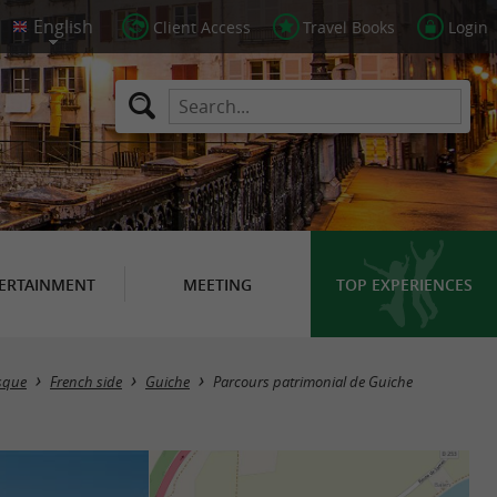
Client Access
Travel Books
Login
ERTAINMENT
MEETING
TOP EXPERIENCES
asque
French side
Guiche
Parcours patrimonial de Guiche