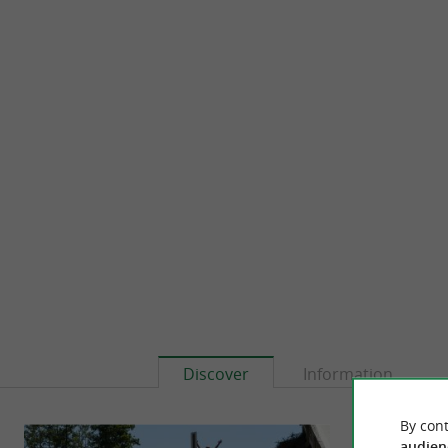
Discover
Information
By cont
audien