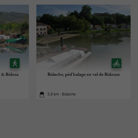
u & Bidosa
Bidache, péd'halage en val de Bidouze
5,9 km - Bidache