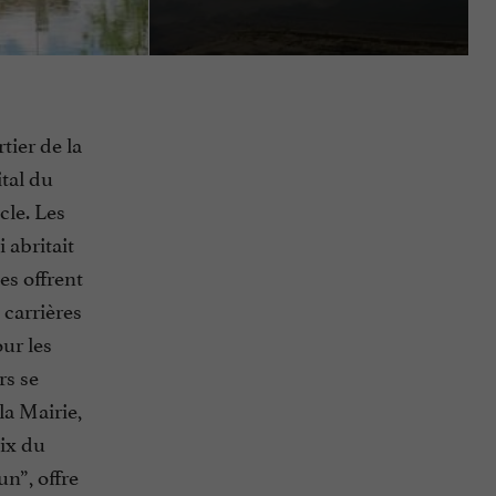
tier de la
tal du
cle. Les
 abritait
es offrent
 carrières
our les
rs se
la Mairie,
oix du
n”, offre