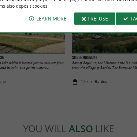
ms also deposit cookies.
LEARN MORE
I REFUSE
I 
che
Site de Miremont
a lake which is located just 20 minutes from
East of Bayonne, the Miremont site is a hikin
and its calm and gentle waters ...
from the village of Bardos. The Buttes de Mi
iche
4,0 km - Bardos
YOU WILL
ALSO
LIKE