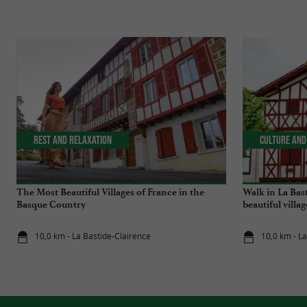
Rest and relaxation
Culture and
The Most Beautiful Villages of France in the
Walk in La Bas
Basque Country
beautiful villa
10,0 km - La Bastide-Clairence
10,0 km - L