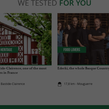
WE TESTED
FOR YOU
 Heritage
Food Lovers
tide-Clairence, one of the most
Ederki, the whole Basque Countr
ges in France
a Bastide-Clairence
17,8 km - Mouguerre