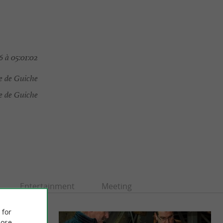
 à 05:01:02
e de Guiche
e de Guiche
Entertainment
Meeting
 for
ose