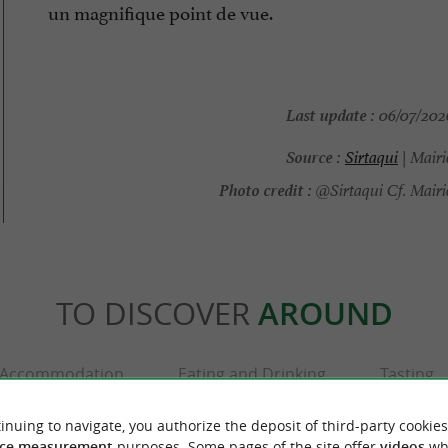
un magnifique point de vue.
Last update :
06/07/2026
Source :
Sirtaqui
| Mairi
Photo credit :
@Sirtaqui Cf. Mairi
TO DISCOVER
AROUND
Accommodation
Eating and Drinking
Tasting
inuing to navigate, you authorize the deposit of third-party cookies
ce measurement
purposes. Some pages of the site offer
videos
wh