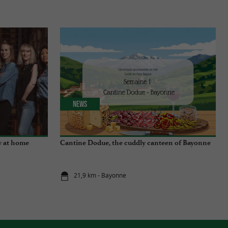
News
y at home
Cantine Dodue, the cuddly canteen of Bayonne
21,9 km - Bayonne