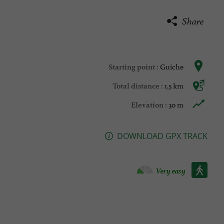
Share
Guiche
Starting point :
1,5 km
Total distance :
30 m
Elevation :
DOWNLOAD GPX TRACK
Walking :
Very easy