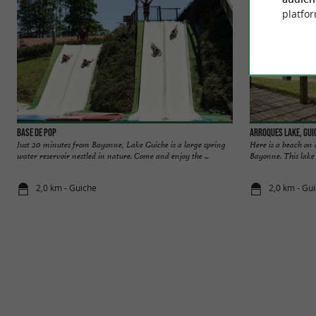
platfor
Base de Pop
Arroques lake, Gui
Just 20 minutes from Bayonne, Lake Guiche is a large spring
Here is a beach on 
water reservoir nestled in nature. Come and enjoy the ...
Bayonne. This lake 
2,0 km - Guiche
2,0 km - Gu