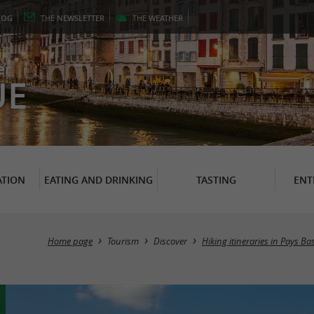
LOG
THE
NEWSLETTER
THE
WEATHER
er
UE
TION
EATING AND DRINKING
TASTING
ENT
Home page
Tourism
Discover
Hiking itineraries in Pays B