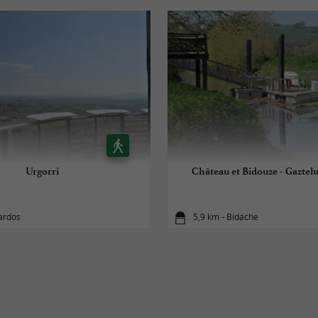
Urgorri
Château et Bidouze - Gaztel
Bardos
5,9 km - Bidache