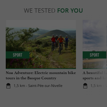
WE TESTED
FOR YOU
Sport
Sport
Noa Adventure: Electric mountain bike
A beautiful l
tours in the Basque Country
sports and ha
1,5 km - Saint-Pée-sur-Nivelle
1,5 km - S