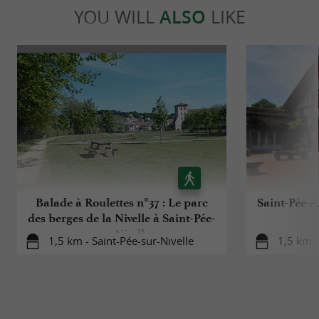
YOU WILL
ALSO
LIKE
Balade à Roulettes n°37 : Le parc
Saint-Pée-s
des berges de la Nivelle à Saint-Pée-
sur-Nivelle
1,5 km - Saint-Pée-sur-Nivelle
1,5 km -