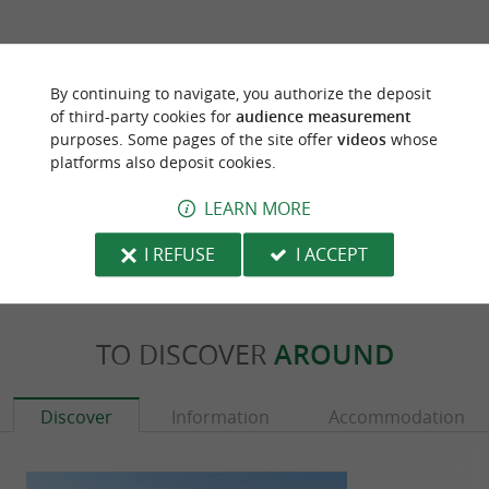
Last update :
01/01/2026 à 10:32:21
By continuing to navigate, you authorize the deposit
of third-party cookies for
audience measurement
Source :
Sirtaqui
| Communauté d'Agglomération Pays
purposes. Some pages of the site offer
videos
whose
Basque
platforms also deposit cookies.
Photo credit :
@Sirtaqui Cf. Communauté
LEARN MORE
d'Agglomération Pays Basque
I REFUSE
I ACCEPT
TO DISCOVER
AROUND
Discover
Information
Accommodation