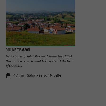
Colline d'Ibarron
Rando Quad Pays 
In the town of Saint-Pée-sur-Nivelle, the Hill of
Leisure center: Q
Ibarron is a very pleasant hiking site. At the foot
Pée Sur Nivelle, 
of the hill, ...
Heart of the Basqu
474 m - Saint-Pée-sur-Nivelle
889 m - Sa