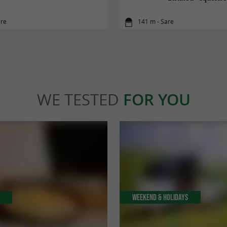
are
141 m - Sare
WE TESTED
FOR YOU
Weekend & Holidays