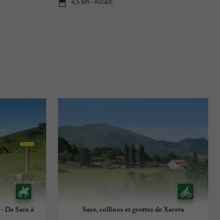
4,5 km - Ascain
 - De Sare à
Sare, collines et grottes de Xareta