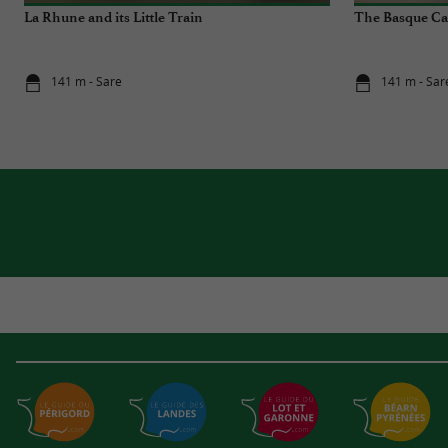
La Rhune and its Little Train
The Basque C
141 m - Sare
141 m - Sar