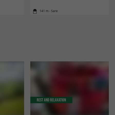
141 m - Sare
Rest and relaxation