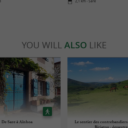
e
2,1 km - Sare
YOU WILL
ALSO
LIKE
De Sare à Aïnhoa
Le sentier des contrebandiers
Biriatou - équestre