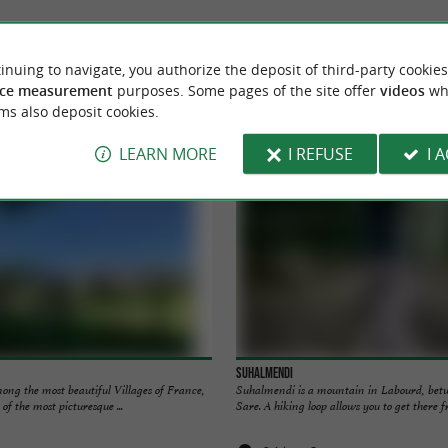
TO DISCOVER
AROUND
inuing to navigate, you authorize the deposit of third-party cookies
ce measurement
purposes. Some pages of the site offer
videos
wh
Accommodation
Eating and Drinking
Tasting
ms also deposit cookies.
LEARN MORE
I REFUSE
I 
Suhalmendi
among the most beautiful Villages of France,
Suhalmendi is a mountain in Labourd, bet
 of the most picturesque ...
Sare. A hiking loop allows you to get there fr