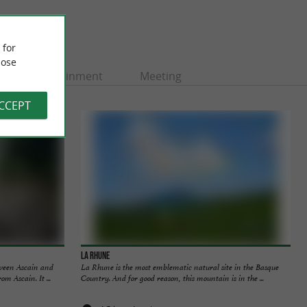
 for
ose
Entertainment
Meeting
ACCEPT
La Rhune
ween Ascain and
La Rhune is the most emblematic natural site in the Basque
om Ascain. It ...
Country. And for good reason, this mountain is in the ...