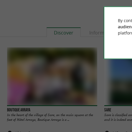
By cont
audien
Discover
Information
platfor
Boutique Arraya
Sare
In the heart of the village of Sare, on the main square at the
Sare is classified 
foot of Hôtel Arraya, Boutique Arraya is a ...
and it is indeed one