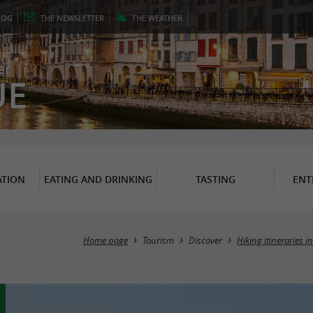
LOG
THE
NEWSLETTER
THE
WEATHER
er
UE
TION
EATING AND DRINKING
TASTING
ENT
Home page
Tourism
Discover
Hiking itineraries 