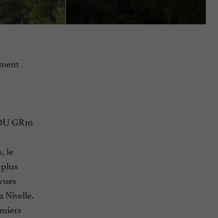
ement
DU GR10
, le
 plus
 vues
a Nivelle.
emiers