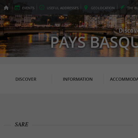
EVENTS
USEFUL
ADDRESSES
GEO
LOCATION
THE
B
Discov
PAYS BASQ
DISCOVER
INFORMATION
ACCOMMODA
SARE