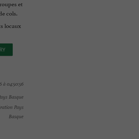
croupes et
e cols.
ts locaux
RY
 à 04:50:56
Pays Basque
ration Pays
Basque