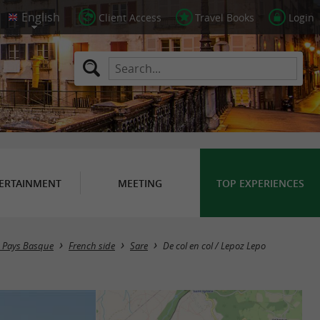
Client Access
Travel Books
Login
ERTAINMENT
MEETING
TOP EXPERIENCES
in Pays Basque
French side
Sare
De col en col / Lepoz Lepo