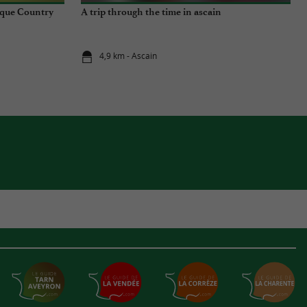
sque Country
A trip through the time in ascain
4,9 km - Ascain