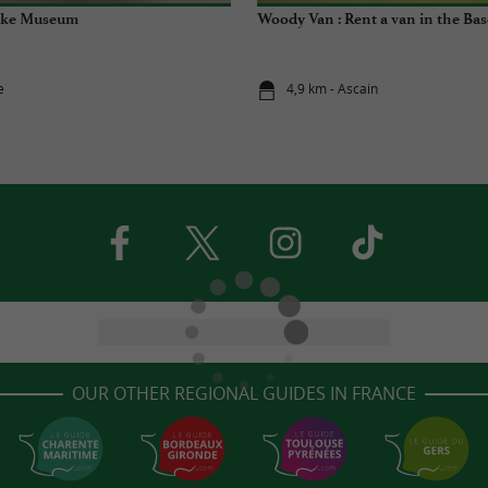
ake Museum
Woody Van : Rent a van in the Ba
e
4,9 km - Ascain
OUR OTHER REGIONAL GUIDES IN FRANCE