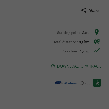
Share
Sare
Starting point :
11,2 km
Total distance :
690 m
Elevation :
DOWNLOAD GPX TRACK
Walking :
Medium
4 h.