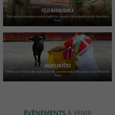
FELIX MANSO IBARLA
Table gastronomique entre tradition, modernité et produits du marché à
Irun
Arènes en Fêtes
Vibrez au rythme des spectacles de recorte tout l’été à Saint-Jean-Pied-de-
Port
ÉVÈNEMENTS
À VENIR