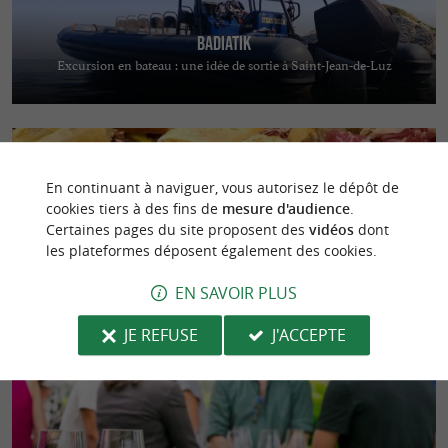
Badiatik
Excursion en bateau : une idée de sortie à Saint-Jean-de-Luz
En continuant à naviguer, vous autorisez le dépôt de
cookies tiers à des fins de
mesure d'audience
.
Certaines pages du site proposent des
vidéos
dont
les plateformes déposent également des cookies.
Itsaspe Zumaia
Cuisine traditionnelle dans le centre de Zumaia
EN SAVOIR PLUS
JE REFUSE
J'ACCEPTE