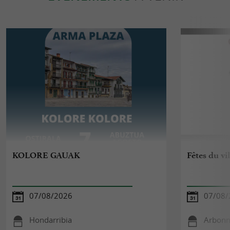
KOLORE GAUAK
Fêtes du vi
07/08/2026
07/08/
Hondarribia
Arbon