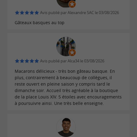
Nos adresses
Avis publié par Alexandre SAC le 03/08/2026
4 Place Louis XIV, 64500 Saint-Jean-de-Luz
Gâteaux basques au top
/ Tél. : 05 59 26
03 54
;
6 Place Louis XIV, 64500 Saint-Jean-de-Luz
/ Tél. : 05 59 26 03 54 ;
49 Rue Gambetta, 64500 Saint-Jean-de-Luz
Avis publié par Alca34 le 03/08/2026
/ Tél. : 05 59 26 03 54 ;
Macarons délicieux - très bon gâteau basque. En
3 Place Clemenceau, 64200 Biarritz / Tél. :
plus, contrairement à beaucoup de collègues, il
05 59 26 03 54 ;
reste ouvert en pleine saison y compris tard le
dimanche soir. Accueil très agréable à la boutique
27 Place Clemenceau, 64200 Biarritz / Tél. :
de la place Louis XIV. 5 étoiles avec encouragements
05 59 26 03 54.
à poursuivre ainsi. Une très belle enseigne.
Pour votre santé, évitez de manger trop gras,