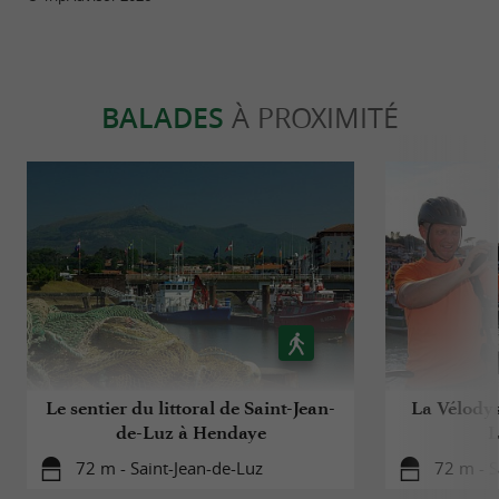
BALADES
À PROXIMITÉ
Le sentier du littoral de Saint-Jean-
La Vélodys
de-Luz à Hendaye
L
72 m - Saint-Jean-de-Luz
72 m - S