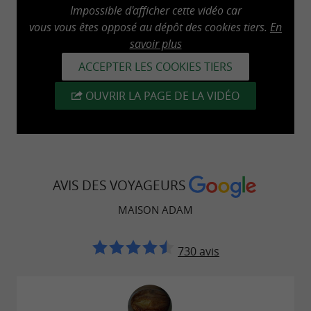
Impossible d'afficher cette vidéo car
Luz. Un torréfacteur laisse s'échapper un
doux
vous vous êtes opposé au dépôt des cookies tiers.
En
de la boutique,
parfum d'amandes torréfiées
savoir plus
une
.
nouvelle expérience sensorielle unique
ACCEPTER LES COOKIES TIERS
Vous pourrez également voir la machine qui
OUVRIR LA PAGE DE LA VIDÉO
permet de réaliser le praliné à Tartiner Maison
Adam.
Les macarons sont aujourd'hui accompagnés
AVIS DES VOYAGEURS
par une sélection de
gâteaux basques
MAISON ADAM
généreusement garnis de crème, de confiture à
la cerise ou à l'abricot ou pour les plus
730 avis
gourmands de chocolat ainsi qu'une délicieuse
gamme de chocolats et de moelleux.