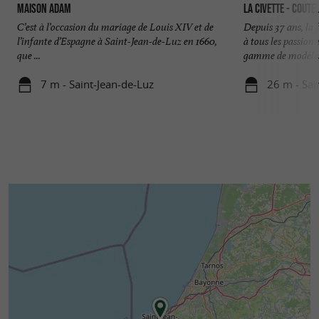
Maison Adam
LA CIVETTE - Coute
C’est à l’occasion du mariage de Louis XIV et de
Depuis 37 ans, l
l’infante d’Espagne à Saint-Jean-de-Luz en 1660,
à tous les passion
que ...
gamme de modèles 
7 m - Saint-Jean-de-Luz
26 m - Sai