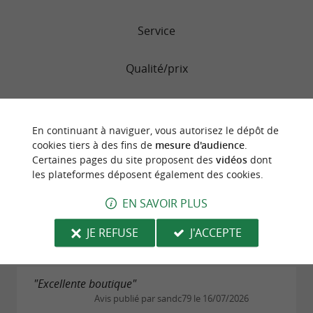
Service
Qualité/prix
En continuant à naviguer, vous autorisez le dépôt de
"Froid et factice"
cookies tiers à des fins de
mesure d'audience
.
Avis publié par Céline J le 23/07/2026
Certaines pages du site proposent des
vidéos
dont
Par cette belle journée en voyant la devanture de
les plateformes déposent également des cookies.
cette jolie boutique de gâteau basque, nous avons
décidé de nous faire plaisir ! Nous sommes donc
EN SAVOIR PLUS
entrés pour découvrir quel joli gâteau pouvait...
JE REFUSE
J'ACCEPTE
LIRE L'AVIS COMPLET
"Excellente boutique"
Avis publié par sandc79 le 16/07/2026