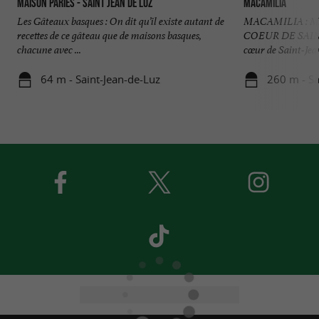
Maison Pariès - Saint Jean de Luz
Macamilia
Les Gâteaux basques : On dit qu’il existe autant de
MACAMILIA : 
recettes de ce gâteau que de maisons basques,
COEUR DE SAINT
chacune avec ...
cœur de Saint-Jea
64 m - Saint-Jean-de-Luz
260 m - Sa