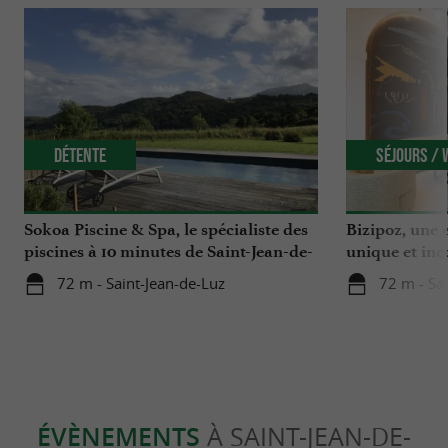
Détente
Séjours /
Sokoa Piscine & Spa, le spécialiste des
Bizipoz, une e
piscines à 10 minutes de Saint-Jean-de-
unique et inc
Luz
côte basque
72 m - Saint-Jean-de-Luz
72 m - Sa
ÉVÈNEMENTS
À SAINT-JEAN-DE-