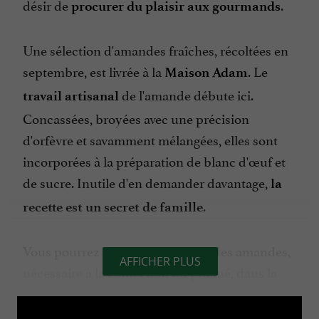
désir de
.
procurer du plaisir aux gourmands
Une sélection d'amandes fraîches, récoltées en
septembre, est livrée à la
. Le
Maison Adam
de l'amande débute ici.
travail artisanal
Concassées, broyées avec une précision
d'orfèvre et savamment mélangées, elles sont
incorporées à la préparation de blanc d'œuf et
de sucre. Inutile d'en demander davantage,
la
.
recette est un secret de famille
Vous pourrez apprécier ce travail des amandes,
AFFICHER PLUS
nécessaire à la confection du praliné, dans la
boutique baptisée
(maison, lieu de vie en
Etxea
basque) au 4 place Louis XIV à Saint-Jean-de-