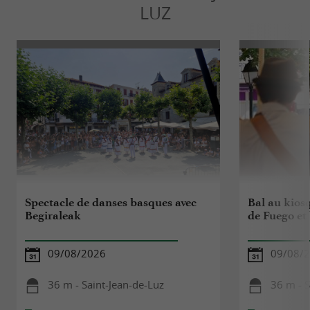
LUZ
Spectacle de danses basques avec
Bal au kios
Begiraleak
de Fuego et 
09/08/2026
09/08/
36 m - Saint-Jean-de-Luz
36 m - S