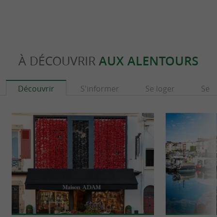
À DÉCOUVRIR
AUX ALENTOURS
Découvrir
S'informer
Se loger
Se r