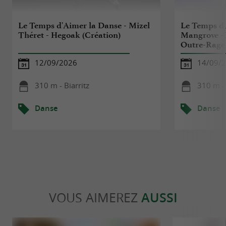
Le Temps d'Aimer la Danse - Mizel
Le Temps d'
Théret - Hegoak (Création)
Mangrove - 
Outre-Rage 
12/09/2026
14/09/
310 m - Biarritz
310 m - 
Danse
Danse
VOUS AIMEREZ
AUSSI