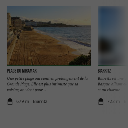
Plage du Miramar
Biarritz
Une petite plage qui vient en prolongement de la
Biarritz est une v
Grande Plage. Elle est plus intimiste que sa
Basque, alliant él
voisine, on vient pour ...
et un charme ...
679 m - Biarritz
722 m - Bi