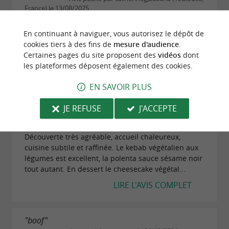
France) le 13/08/2025
Comme d'habitude des plats recherchés et
En continuant à naviguer, vous autorisez le dépôt de
variés.Nous avons pris un plat de chaque .Chili sin
cookies tiers à des fins de
mesure d'audience
.
carne,une salade de tagliatelles de courgettes,et un
Certaines pages du site proposent des
vidéos
dont
sandwich façon kébab.Tout excellent .L' objectif...
les plateformes déposent également des cookies.
LIRE L'AVIS COMPLET
EN SAVOIR PLUS
JE REFUSE
J'ACCEPTE
"Excellent, belle découverte"
Avis publié par thalie F le 06/05/2025
Découverte très agréable, accueil chaleureux,
cuisine subtile et raffinée. Le kebab végétalien aux
légumes est excellent, la polenta sauce sésame noir
tout autant. En dessert le cheesecake végétal...
LIRE L'AVIS COMPLET
"boof"