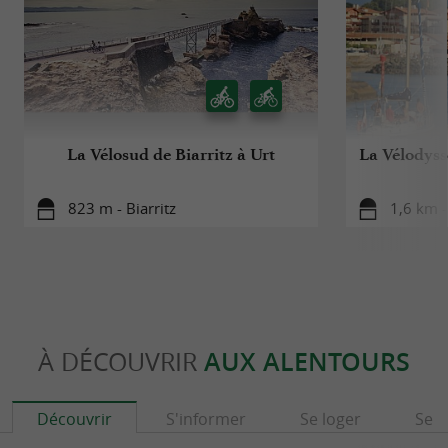
La Vélosud de Biarritz à Urt
La Vélodyssé
823 m - Biarritz
1,6 km -
À DÉCOUVRIR
AUX ALENTOURS
Découvrir
S'informer
Se loger
Se r