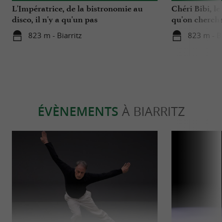
L'Impératrice, de la bistronomie au
Chéri Bibi, le
disco, il n'y a qu'un pas
qu'on chercha
823 m - Biarritz
823 m - Bi
ÉVÈNEMENTS
À BIARRITZ