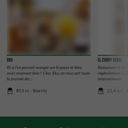
EKO
El Curry Verde
Et si l'on pouvait manger sur le pouce et bien,
Restaurant et bar
mais vraiment bien ? Chez Eko, on vous sert toute
végétaliennes Cui
la journée des ...
internationale. ...
853 m - Biarritz
23,4 km - 